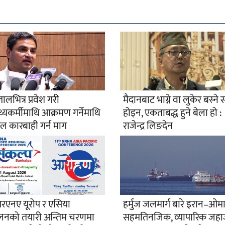
ालभित्र प्रवेश गरी
मैदानबाट भाग्ने वा लुकेर बस्ने
्थ्यकर्मीमाथि आक्रमण गर्नेमाथि
होइन, एकताबद्ध हुने बेला हो :
ाल कारबाही गर्न माग
राजेन्द्र लिङदेन
एनए यूरोप र एसिया
हर्मुज जलमार्ग बारे इरान–ओम
ेलनको तयारी अन्तिम चरणमा
सहमतिनजिक, व्यापारिक जह