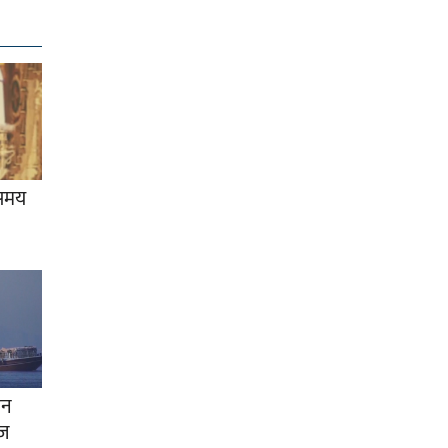
 समय
ान
ाज