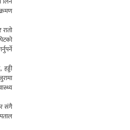
नि लिन
ंक्रमण
र रातो
 पेटको
ुपर्ने
 हड्डी
जुरामा
ास्थ्य
र संगै
्पताल