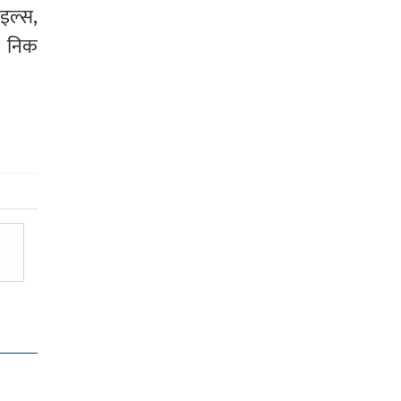
ाइल्स,
 । निक