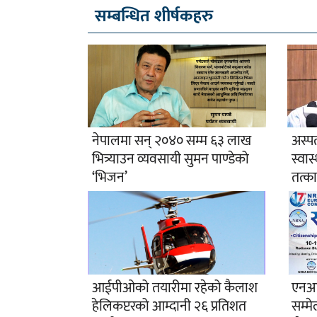
सम्बन्धित शीर्षकहरु
नेपालमा सन् २०४० सम्म ६३ लाख
अस्पत
भित्र्याउन व्यवसायी सुमन पाण्डेको
स्वास
‘भिजन’
तत्क
आईपीओको तयारीमा रहेको कैलाश
एनआर
हेलिकप्टरको आम्दानी २६ प्रतिशत
सम्म