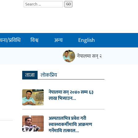
GO
चना/प्रविधि
विश्व
अन्य
English
नेपालमा सन् २०४० सम्म ६३ लाख भित्र्
ताजा
लाेकप्रिय
नेपालमा सन् २०४० सम्म ६३
लाख भित्र्याउन...
अस्पतालभित्र प्रवेश गरी
स्वास्थ्यकर्मीमाथि आक्रमण
गर्नेमाथि तत्काल...