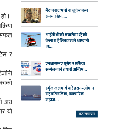
मैदानबाट भाग्ने वा लुकेर बस्ने
हो ।
समय होइन,...
्रिया
ो सफल
आईपीओको तयारीमा रहेको
कैलाश हेलिकप्टरको आम्दानी
२६...
टिस र
एनआरएनए यूरोप र एसिया
सम्मेलनको तयारी अन्तिम...
िजीपी
ड्काको
हर्मुज जलमार्ग बारे इरान–ओमान
सहमतिनजिक, व्यापारिक
जहाज...
 अग्र
 तर यो
अरु समाचार