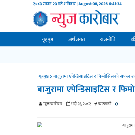
२०८३ साउन २३ गते शनिवार | August 08, 2026
6:41:35
गृहपृष्ठ
अर्थजगत
राजनीति
दृ
गृहपृष्ठ
बाजुरामा एपेन्डिसाइटिस र फिमोसिसको सफल शल्
बाजुरामा एपेन्डिसाइटिस र फि
न्यूज काराेबार
भदौ ११, २०८२
काठमाडाैं