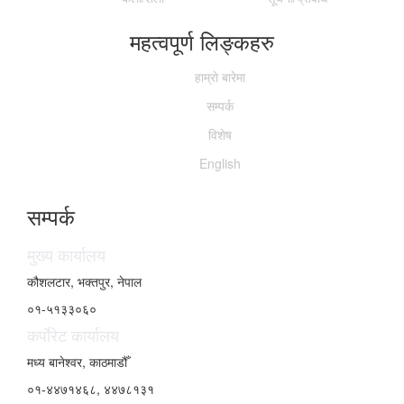
महत्वपूर्ण लिङ्कहरु
हाम्राे बारेमा
सम्पर्क
विशेष
English
सम्पर्क
मुख्य कार्यालय
कौशलटार, भक्तपुर, नेपाल
०१-५१३३०६०
कर्पाेरेट कार्यालय
मध्य बानेश्वर, काठमाडौँ
०१-४४७१४६८, ४४७८१३१