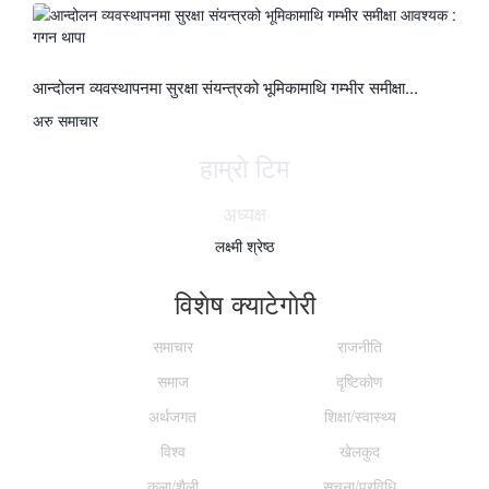
आन्दोलन व्यवस्थापनमा सुरक्षा संयन्त्रको भूमिकामाथि गम्भीर समीक्षा...
अरु समाचार
हाम्राे टिम
अध्यक्ष
लक्ष्मी श्रेष्ठ
विशेष क्याटेगाेरी
समाचार
राजनीति
समाज
दृष्टिकोण
अर्थजगत
शिक्षा/स्वास्थ्य
विश्व
खेलकुद
कला/शैली
सूचना/प्रविधि