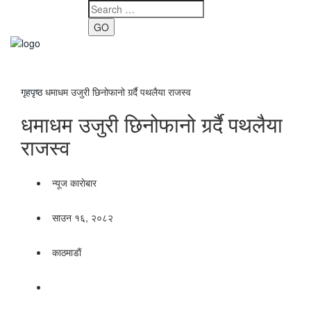
GO
Toggle
navigati
गृहपृष्ठ
धमाधम उजुरी छिनोफानो गर्र्दै पथलैया राजस्व
धमाधम उजुरी छिनोफानो गर्र्दै पथलैया
राजस्व
न्यूज काराेबार
साउन १६, २०८२
काठमाडाैं