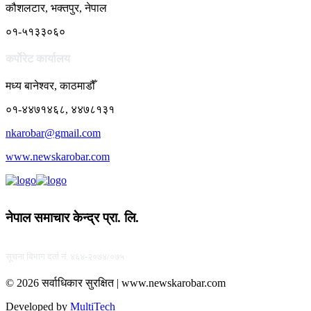
कौशलटार, भक्तपुर, नेपाल
०१-५१३३०६०
कर्पाेरेट कार्यालय
मध्य बानेश्वर, काठमाडौँ
०१-४४७१४६८, ४४७८१३१
nkarobar@gmail.com
www.newskarobar.com
नेपाल समाचार केन्द्र प्रा. लि.
सूचना बिभाग दर्ता नं. ४६४-२०७४/०७५
© 2026 सर्वाधिकार सुरक्षित | www.newskarobar.com
Developed by
MultiTech