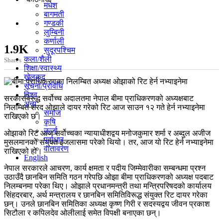
मधेश
बागमती
गण्डकी
लुम्बिनी
कर्णाली
1.9K
सुदूरपश्चिम
कला/शैली
Shares
शिक्षा/स्वास्थ्य
खेलकुद
सूचना/प्रविधि
विश्व
सरकारविरुद्ध सर्वोच्च अदालतमा नेपाल बीमा प्राधिकरणको अध्यक्षबाट
अन्य
निलम्बित शरद ओझाले दायर गरेको रिट आज साउन १२ गते हेर्न नभ्याइनेमा
समाज
राखिएको छ।
कृषि
ऊर्जा
ओझाको रिट आज सर्वोच्चका न्यायाधीशद्वय मनोजकुमार शर्मा र अब्दुल अजीज
पूर्वाधार
मुसलमानको संयुक्त इजलासमा परेको थियो। तर, आज यो रिट हेर्न नभ्याइनेमा
वातावरण
राखिएको हो।
English
नेपाल सरकारले आचरण, कार्य क्षमता र पदीय जिम्मेवारीका सम्बन्धमा प्रश्न
उठाउँदै छानबिन समिति गठन गरेपछि ओझा बीमा प्राधिकरणको अध्यक्ष पदबाट
निलम्बनमा परेका थिए। ओझाले प्रधानमन्त्री तथा मन्त्रिपरिषदको कार्यालय
सिंहदरबार, अर्थ मन्त्रालय र छानबिन समितिविरूद्ध संयुक्त रिट दायर गरेका
छन्। उनले छानबिन समितिका अध्यक्ष कृष्ण गिरी र सदस्यद्वय जीवन प्रकाश
सिटौला र कपिलदेव ओलीलाई समेत विपक्षी बनाएका छन्।