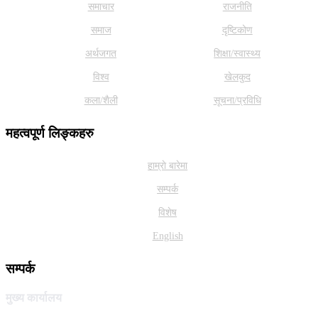
समाचार
राजनीति
समाज
दृष्टिकोण
अर्थजगत
शिक्षा/स्वास्थ्य
विश्व
खेलकुद
कला/शैली
सूचना/प्रविधि
महत्वपूर्ण लिङ्कहरु
हाम्राे बारेमा
सम्पर्क
विशेष
English
सम्पर्क
मुख्य कार्यालय