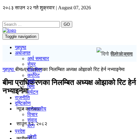
२०८३ साउन २२ गते शुक्रवार | August 07, 2026
GO
Toggle navigation
गृहपृष्ठ
अर्थजगत
दिगो रोजगार प्र
अर्थ समाचार
सेयर
गृहपृष्ठ
बीमा प्राधिकरणका निलम्बित अध्यक्ष ओझाको रिट हेर्न नभ्याइनेमा
बैंक/वित्त
कर्पोरेट
अटो
बीमा प्राधिकरणका निलम्बित अध्यक्ष ओझाको रिट हेर्न
बिमा
नभ्याइनेमा
पर्यटन
राजनीति
दृष्टिकोण
न्यूज काराेबार
सम्पादकीय
विचार
संवाद
साउन १२, २०८२
ब्लग
प्रदेश
कोशी
काठमाडाैं