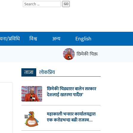
GO
चना/प्रविधि
विश्व
अन्य
English
छिमेकी चिड्याएर बालेन सरकार देश
ताजा
लाेकप्रिय
छिमेकी चिड्याएर बालेन सरकार
देशलाई खतरमा पार्दैछ’
महाकाली भन्सार कार्यालयद्वारा
एक करोडभन्दा बढी राजस्व...