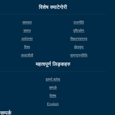
विशेष क्याटेगाेरी
समाचार
राजनीति
समाज
दृष्टिकोण
अर्थजगत
शिक्षा/स्वास्थ्य
विश्व
खेलकुद
कला/शैली
सूचना/प्रविधि
महत्वपूर्ण लिङ्कहरु
हाम्राे बारेमा
सम्पर्क
विशेष
English
सम्पर्क