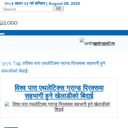
२०८३ साउन २३ गते शनिवार | August 08, 2026
GO
Toggle
गृहपृष्ठ
navigation
अर्थजगत
आयोगद्वारा एलपी ग्या
राजनीति
दृष्टिकोण
प्रदेश
गृहपृष्ठ
कला/शैली
Tag:
#विश्व पारा एथलेटिक्स ग्रान्ड प्रिक्समा सहभागी हुने
शिक्षा/स्वास्थ्य
खेलाडीको बिदाई
खेलकुद
सूचना/प्रविधि
विश्व
विश्व पारा एथलेटिक्स ग्रान्ड प्रिक्समा
अन्य
English
सहभागी हुने खेलाडीको बिदाई