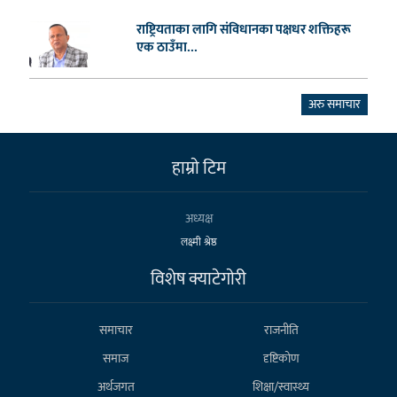
राष्ट्रियताका लागि संविधानका पक्षधर शक्तिहरू
एक ठाउँमा...
अरु समाचार
हाम्राे टिम
अध्यक्ष
लक्ष्मी श्रेष्ठ
विशेष क्याटेगाेरी
समाचार
राजनीति
समाज
दृष्टिकोण
अर्थजगत
शिक्षा/स्वास्थ्य