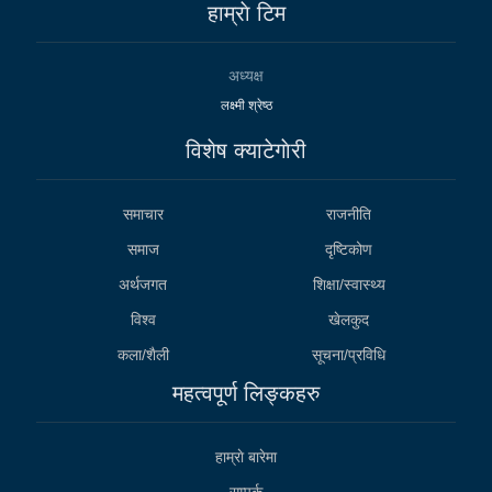
हाम्राे टिम
अध्यक्ष
लक्ष्मी श्रेष्ठ
विशेष क्याटेगाेरी
समाचार
राजनीति
समाज
दृष्टिकोण
अर्थजगत
शिक्षा/स्वास्थ्य
विश्व
खेलकुद
कला/शैली
सूचना/प्रविधि
महत्वपूर्ण लिङ्कहरु
हाम्राे बारेमा
सम्पर्क