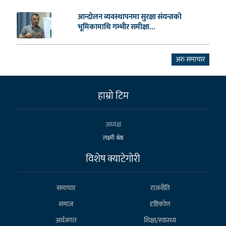
आन्दोलन व्यवस्थापनमा सुरक्षा संयन्त्रको
भूमिकामाथि गम्भीर समीक्षा...
अरु समाचार
हाम्राे टिम
अध्यक्ष
लक्ष्मी श्रेष्ठ
विशेष क्याटेगाेरी
समाचार
राजनीति
समाज
दृष्टिकोण
अर्थजगत
शिक्षा/स्वास्थ्य