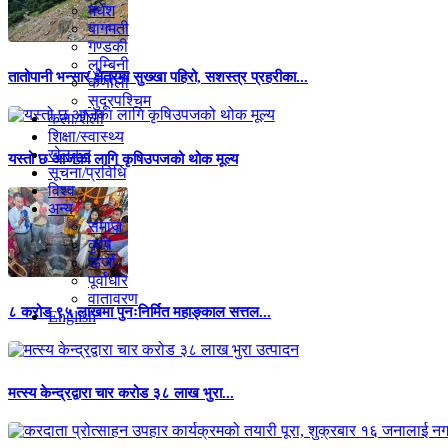
मधेश
बागमती
गण्डकी
लुम्बिनी
तातोपानी भन्सार क्षेत्रमा सुख्खा पहिरो, सशस्त्र प्रहरीका...
कर्णाली
सुदूरपश्चिम
कला/शैली
शिक्षा/स्वास्थ्य
खेलकुद
यस्तो छ आजका लागि कृषिउपजको थोक मूल्य
सूचना/प्रविधि
विश्व
अन्य
समाज
कृषि
ऊर्जा
पूर्वाधार
वातावरण
८ करोड ९५ लाखमा पुनःनिर्मित महाङ्काल सत्तल...
English
मत्स्य केन्द्रद्वारा चार करोड ३८ लाख भुरा...