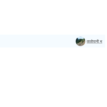
तातोपानी भन्सार क