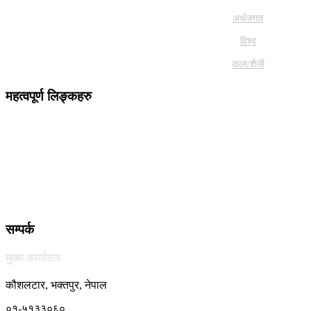
अर्थजगत
विश्व
कला/शैली
महत्वपूर्ण लिङ्कहरु
सम्पर्क
मुख्य कार्यालय
कौशलटार, भक्तपुर, नेपाल
०१-५१३३०६०