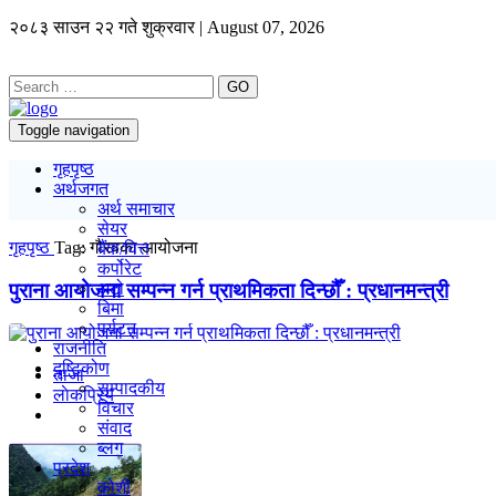
२०८३ साउन २२ गते शुक्रवार | August 07, 2026
GO
Toggle navigation
गृहपृष्ठ
अर्थजगत
अर्थ समाचार
सेयर
गृहपृष्ठ
Tag:
गौरवका आयोजना
बैंक/वित्त
कर्पोरेट
पुराना आयोजना सम्पन्न गर्न प्राथमिकता दिन्छौँ : प्रधानमन्त्री
अटो
बिमा
पर्यटन
राजनीति
दृष्टिकोण
ताजा
सम्पादकीय
लाेकप्रिय
विचार
संवाद
ब्लग
प्रदेश
कोशी