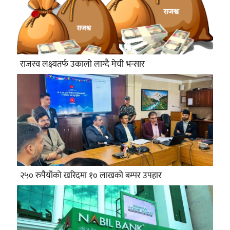
राजस्व लक्ष्यतर्फ उकालो लाग्दै मेची भन्सार
२५० रुपैयाँको खरिदमा १० लाखको बम्पर उपहार