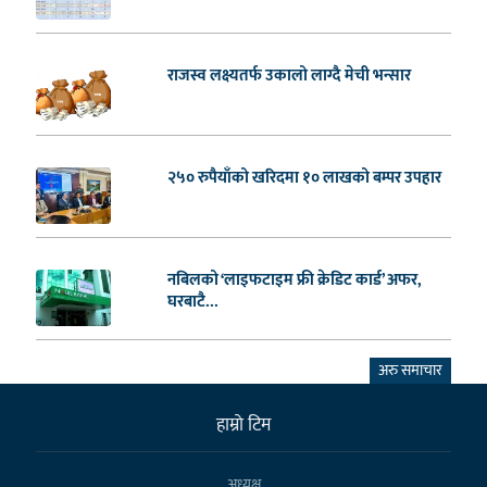
राजस्व लक्ष्यतर्फ उकालो लाग्दै मेची भन्सार
२५० रुपैयाँको खरिदमा १० लाखको बम्पर उपहार
नबिलको ‘लाइफटाइम फ्री क्रेडिट कार्ड’ अफर,
घरबाटै...
अरु समाचार
हाम्राे टिम
अध्यक्ष