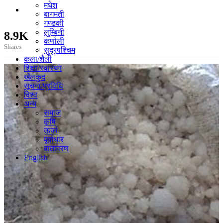
मधेश
बागमती
गण्डकी
लुम्बिनी
8.9K
कर्णाली
Shares
सुदूरपश्चिम
कला/शैली
शिक्षा/स्वास्थ्य
खेलकुद
सूचना/प्रविधि
विश्व
अन्य
समाज
कृषि
ऊर्जा
पूर्वाधार
वातावरण
English