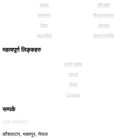
समाज
दृष्टिकोण
अर्थजगत
शिक्षा/स्वास्थ्य
विश्व
खेलकुद
कला/शैली
सूचना/प्रविधि
महत्वपूर्ण लिङ्कहरु
हाम्राे बारेमा
सम्पर्क
विशेष
English
सम्पर्क
मुख्य कार्यालय
कौशलटार, भक्तपुर, नेपाल