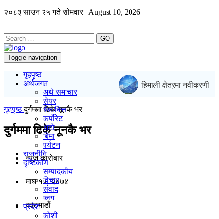
२०८३ साउन २५ गते सोमवार | August 10, 2026
GO
Toggle navigation
गृहपृष्ठ
अर्थजगत
हिमाली क्षेत्रमा नवीकरणीय ऊर
अर्थ समाचार
सेयर
गृहपृष्ठ
दुर्गममा ढिके नूनकै भर
बैंक/वित्त
कर्पोरेट
अटो
दुर्गममा ढिके नूनकै भर
बिमा
पर्यटन
राजनीति
न्यूज काराेबार
दृष्टिकोण
सम्पादकीय
विचार
माघ १५, २०७४
संवाद
ब्लग
काठमाडाैं
प्रदेश
कोशी