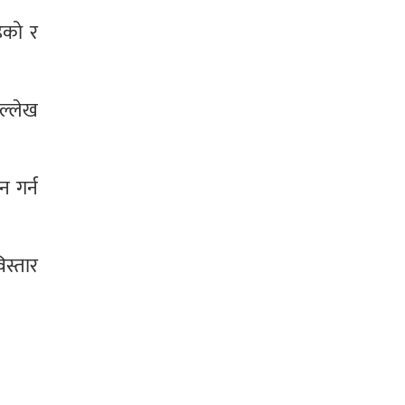
हेको र
उल्लेख
न गर्न
िस्तार