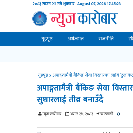
२०८३ साउन २२ गते शुक्रवार | August 07, 2026
17:45:24
गृहपृष्ठ
अर्थजगत
राजनीति
दृ
गृहपृष्ठ
अपाङ्गतामैत्री बैंकिङ सेवा विस्तारका लागि ‘टुलकिट’
अपाङ्गतामैत्री बैंकिङ सेवा विस्त
सुधारलाई तीव्र बनाउँदै
न्यूज काराेबार
असार २४, २०८३
काठमाडाैं