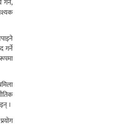
गर्ने,
ावश्यक
नपाइने
 गर्ने
 रूपमा
्रमिला
 भौतिक
ाइन् ।
प्रयोग