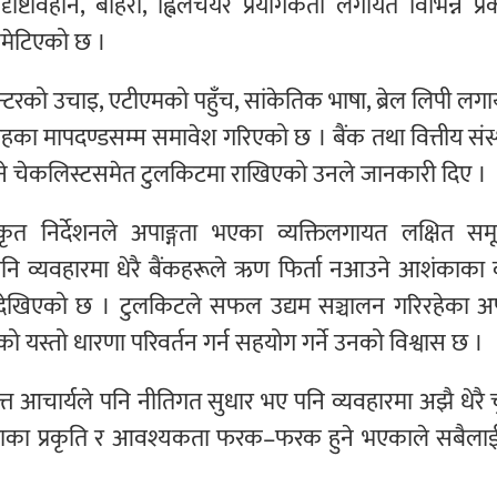
िविहीन, बहिरा, ह्विलचेयर प्रयोगकर्ता लगायत विभिन्न प्
मेटिएको छ ।
ाउन्टरको उचाइ, एटीएमको पहुँच, सांकेतिक भाषा, ब्रेल लिपी ल
रवाहका मापदण्डसम्म समावेश गरिएको छ । बैंक तथा वित्तीय संस
्न सक्ने चेकलिस्टसमेत टुलकिटमा राखिएको उनले जानकारी दिए ।
एकीकृत निर्देशनले अपाङ्गता भएका व्यक्तिलगायत लक्षित स
रे पनि व्यवहारमा धेरै बैंकहरूले ऋण फिर्ता नआउने आशंकाक
त्ति देखिएको छ । टुलकिटले सफल उद्यम सञ्चालन गरिरहेका अप
ूको यस्तो धारणा परिवर्तन गर्न सहयोग गर्ने उनको विश्वास छ ।
वीदत्त आचार्यले पनि नीतिगत सुधार भए पनि व्यवहारमा अझै धेरै 
गताका प्रकृति र आवश्यकता फरक–फरक हुने भएकाले सबैलाई