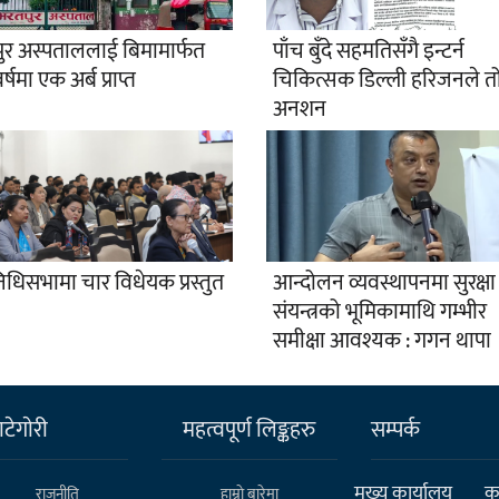
ुर अस्पताललाई बिमामार्फत
पाँच बुँदे सहमतिसँगै इन्टर्न
्षमा एक अर्ब प्राप्त
चिकित्सक डिल्ली हरिजनले तो
अनशन
निधिसभामा चार विधेयक प्रस्तुत
आन्दोलन व्यवस्थापनमा सुरक्षा
संयन्त्रको भूमिकामाथि गम्भीर
समीक्षा आवश्यक : गगन थापा
टेगाेरी
महत्वपूर्ण लिङ्कहरु
सम्पर्क
मुख्य कार्यालय
कर
राजनीति
हाम्राे बारेमा