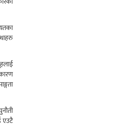
रकारका
गायतका
्थाहरु
मूहलाई
ा कारण
ाङ्गता
चुनौती
 एउटै