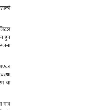
्गताको
डिजिटल
यन हुन
 रूपमा
ा भएका
अवस्था
ीएम वा
 मात्र