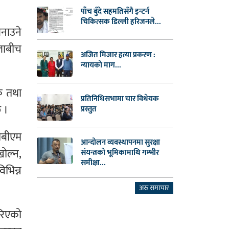
पाँच बुँदे सहमतिसँगै इन्टर्न
चिकित्सक डिल्ली हरिजनले...
बनाउने
ालाबीच
अजित मिजार हत्या प्रकरण :
न्यायको माग...
ंक तथा
प्रतिनिधिसभामा चार विधेयक
छ ।
प्रस्तुत
सीबीएम
आन्दोलन व्यवस्थापनमा सुरक्षा
खोल्न,
संयन्त्रको भूमिकामाथि गम्भीर
समीक्षा...
भिन्न
अरु समाचार
गरिएको