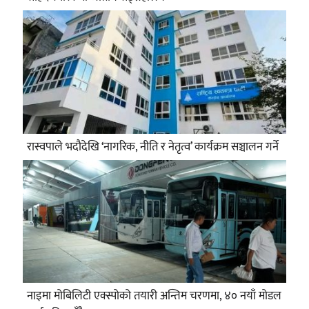
रास्वपाले भदौदेखि ‘नागरिक, नीति र नेतृत्व’ कार्यक्रम सञ्चालन गर्ने
नाइमा मोबिलिटी एक्स्पोको तयारी अन्तिम चरणमा, ४० नयाँ मोडल