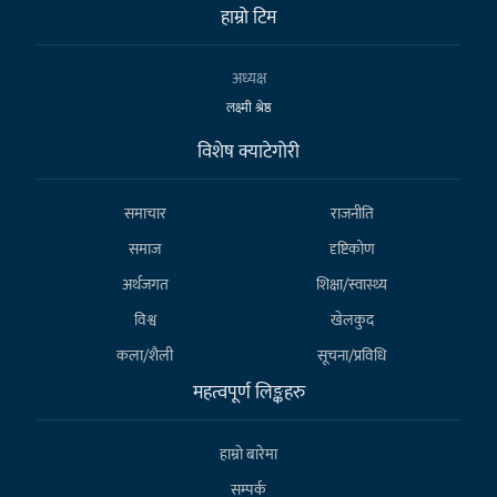
हाम्राे टिम
अध्यक्ष
लक्ष्मी श्रेष्ठ
विशेष क्याटेगाेरी
समाचार
राजनीति
समाज
दृष्टिकोण
अर्थजगत
शिक्षा/स्वास्थ्य
विश्व
खेलकुद
कला/शैली
सूचना/प्रविधि
महत्वपूर्ण लिङ्कहरु
हाम्राे बारेमा
सम्पर्क