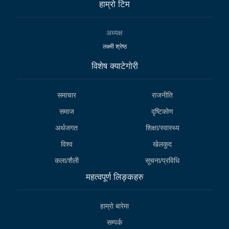
हाम्राे टिम
अध्यक्ष
लक्ष्मी श्रेष्ठ
विशेष क्याटेगाेरी
समाचार
राजनीति
समाज
दृष्टिकोण
अर्थजगत
शिक्षा/स्वास्थ्य
विश्व
खेलकुद
कला/शैली
सूचना/प्रविधि
महत्वपूर्ण लिङ्कहरु
हाम्राे बारेमा
सम्पर्क