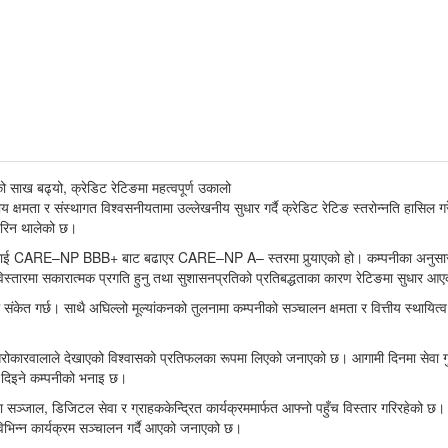
ीय क्षमता र संस्थागत विश्वसनीयतामा उल्लेखनीय सुधार गर्दै क्रेडिट रेटिङ स्तरोन्नति हासिल 
हेरिन थालेको छ।
CARE–NP BBB+ बाट बढाएर CARE–NP A– स्तरमा पुर्‍याएको हो। कम्पनीका अनुसार 
य विस्तारमा सकारात्मक प्रगति हुनु तथा सुशासनप्रतिको प्रतिबद्धताका कारण रेटिङमा सुधार आ
रहेको संकेत गर्छ। साथै अघिल्लो मूल्यांकनको तुलनामा कम्पनीको सञ्चालन क्षमता र वित्तीय स्थायि
 सरोकारवालाले देखाएको विश्वासको प्रतिफलका रूपमा लिएको जनाएको छ। आगामी दिनमा सेवा ग
ा दिइने कम्पनीको भनाइ छ।
जाल, डिजिटल सेवा र ग्राहककेन्द्रित कार्यक्रममार्फत आफ्नो पहुँच विस्तार गरिरहेको छ। 
पनि विभिन्न कार्यक्रम सञ्चालन गर्दै आएको जनाएको छ।