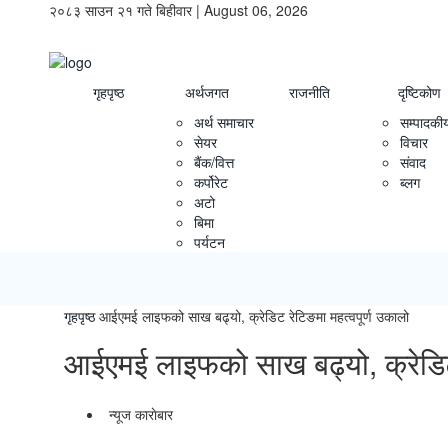
२०८३ साउन २१ गते बिहीवार | August 06, 2026
गृहपृष्ठ
अर्थजगत
राजनीति
दृष्टिकोण
अर्थ समाचार
सम्पादकी
सेयर
विचार
बैंक/वित्त
संवाद
कर्पोरेट
ब्लग
अटो
बिमा
पर्यटन
गृहपृष्ठ
आईएमई लाइफको साख बढ्यो, क्रेडिट रेटिङमा महत्वपूर्ण उकालो
आईएमई लाइफको साख बढ्यो, क्रेडिट 
न्यूज काराेबार