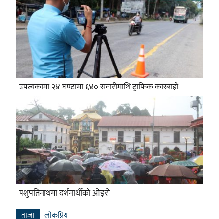
उपत्यकामा २४ घण्टामा ६४० सवारीमाथि ट्राफिक कारबाही
पशुपतिनाथमा दर्शनार्थीको ओइरो
ताजा
लाेकप्रिय