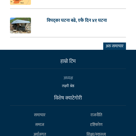
विपद्का घटना बढे, एकै दिन ४१ घटना
अरु समाचार
हाम्राे टिम
अध्यक्ष
लक्ष्मी श्रेष्ठ
विशेष क्याटेगाेरी
समाचार
राजनीति
समाज
दृष्टिकोण
अर्थजगत
शिक्षा/स्वास्थ्य