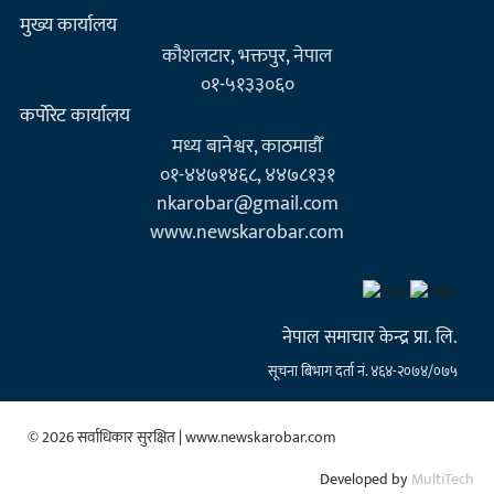
मुख्य कार्यालय
कौशलटार, भक्तपुर, नेपाल
०१-५१३३०६०
कर्पाेरेट कार्यालय
मध्य बानेश्वर, काठमाडौँ
०१-४४७१४६८, ४४७८१३१
nkarobar@gmail.com
www.newskarobar.com
नेपाल समाचार केन्द्र प्रा. लि.
सूचना बिभाग दर्ता नं. ४६४-२०७४/०७५
© 2026 सर्वाधिकार सुरक्षित | www.newskarobar.com
Developed by
MultiTech