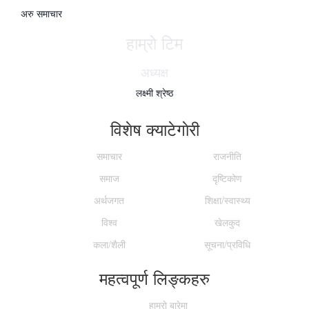
अरु समाचार
हाम्राे टिम
अध्यक्ष
लक्ष्मी श्रेष्ठ
विशेष क्याटेगाेरी
समाचार
राजनीति
समाज
दृष्टिकोण
अर्थजगत
शिक्षा/स्वास्थ्य
विश्व
खेलकुद
कला/शैली
सूचना/प्रविधि
महत्वपूर्ण लिङ्कहरु
हाम्राे बारेमा