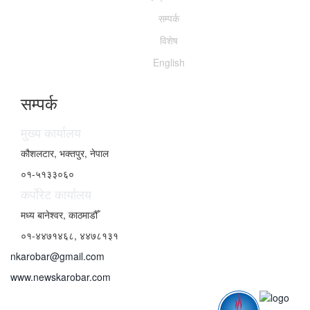
सम्पर्क
विशेष
English
सम्पर्क
मुख्य कार्यालय
कौशलटार, भक्तपुर, नेपाल
०१-५१३३०६०
कर्पाेरेट कार्यालय
मध्य बानेश्वर, काठमाडौँ
०१-४४७१४६८, ४४७८१३१
nkarobar@gmail.com
www.newskarobar.com