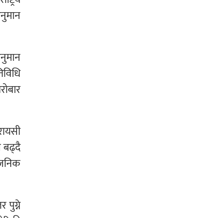
अनुमान
अनुमान
तिविधि
ारोबार
घरायसी
 बढ्दै
्वजनिक
पुग्ने