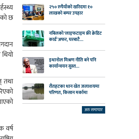
हस्थ्य
२५० रुपैयाँको खरिदमा १०
लाखको बम्पर उपहार
िएको छ
नबिलको ‘लाइफटाइम फ्री क्रेडिट
कार्ड’ अफर, घरबाटै...
योगदान
न थियो
इथानोल मिश्रण नीति बने पनि
कार्यान्वयन सुस्त...
त् तथा
रौतहटका धान खेत जलाशयमा
गरिएको
परिणत, किसान मर्कामा
ेखाएको
अरु समाचार
क वर्ष
्ट्रिय