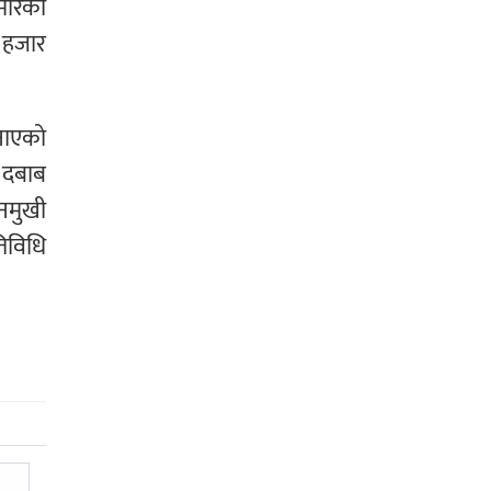
मेरिकी
क हजार
जनाएको
ा दबाब
दनमुखी
तिविधि