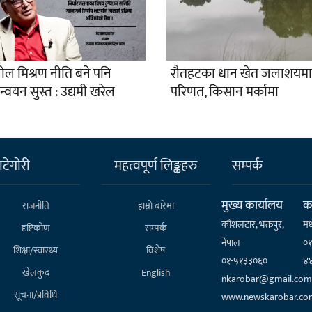
ोल मिश्रण नीति बने पनि
रौतहटका धान खेत जलाशयमा
ान्वयन सुस्त : उद्यमी खरेल
परिणत, किसान मर्कामा
टेगाेरी
महत्वपूर्ण लिङ्कहरु
सम्पर्क
मुख्य कार्यालय
कर
राजनीति
हाम्राे बारेमा
कौशलटार, भक्तपुर,
मध
दृष्टिकोण
सम्पर्क
नेपाल
०
शिक्षा/स्वास्थ्य
विशेष
०१-५१३३०६०
४
खेलकुद
English
nkarobar@gmail.com
सूचना/प्रविधि
www.newskarobar.co