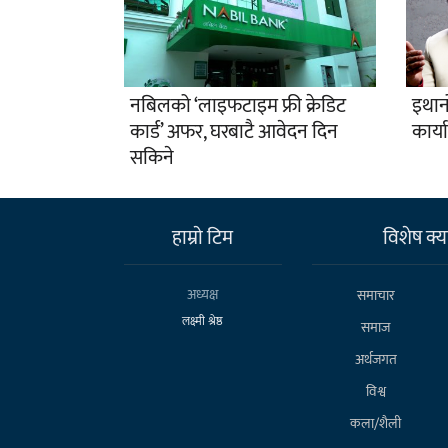
नबिलको ‘लाइफटाइम फ्री क्रेडिट
इथान
कार्ड’ अफर, घरबाटै आवेदन दिन
कार्य
सकिने
हाम्राे टिम
विशेष क्या
अध्यक्ष
समाचार
लक्ष्मी श्रेष्ठ
समाज
अर्थजगत
विश्व
कला/शैली