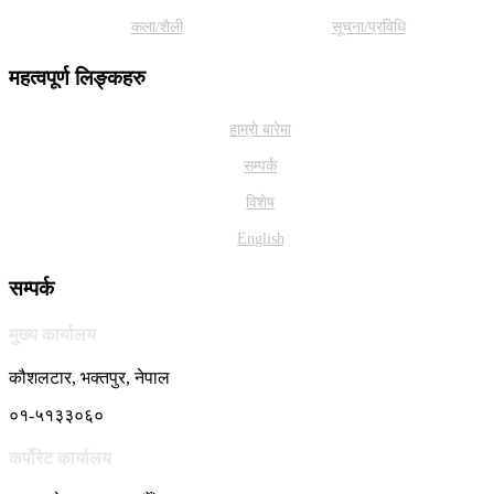
कला/शैली
सूचना/प्रविधि
महत्वपूर्ण लिङ्कहरु
हाम्राे बारेमा
सम्पर्क
विशेष
English
सम्पर्क
मुख्य कार्यालय
कौशलटार, भक्तपुर, नेपाल
०१-५१३३०६०
कर्पाेरेट कार्यालय