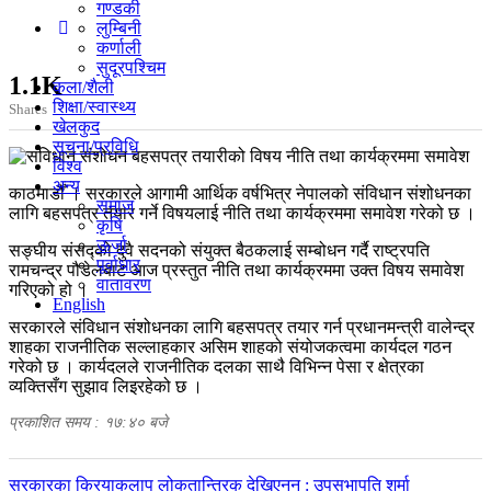
गण्डकी
लुम्बिनी
कर्णाली
सुदूरपश्चिम
1.1K
कला/शैली
शिक्षा/स्वास्थ्य
Shares
खेलकुद
सूचना/प्रविधि
विश्व
अन्य
काठमाडौँ । सरकारले आगामी आर्थिक वर्षभित्र नेपालको संविधान संशोधनका
समाज
लागि बहसपत्र तयार गर्ने विषयलाई नीति तथा कार्यक्रममा समावेश गरेको छ ।
कृषि
ऊर्जा
सङ्घीय संसद्को दुवै सदनको संयुक्त बैठकलाई सम्बोधन गर्दै राष्ट्रपति
पूर्वाधार
रामचन्द्र पौडेलबाट आज प्रस्तुत नीति तथा कार्यक्रममा उक्त विषय समावेश
वातावरण
गरिएको हो ।
English
सरकारले संविधान संशोधनका लागि बहसपत्र तयार गर्न प्रधानमन्त्री वालेन्द्र
शाहका राजनीतिक सल्लाहकार असिम शाहको संयोजकत्वमा कार्यदल गठन
गरेको छ । कार्यदलले राजनीतिक दलका साथै विभिन्न पेसा र क्षेत्रका
व्यक्तिसँग सुझाव लिइरहेको छ ।
प्रकाशित समय : १७:४० बजे
पछिल्लाे
सरकारका क्रियाकलाप लोकतान्त्रिक देखिएनन् : उपसभापति शर्मा