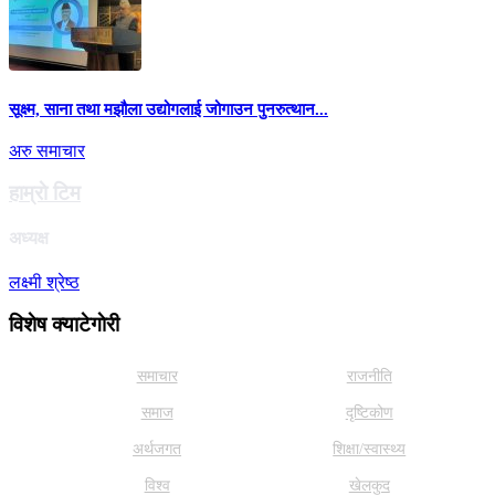
सूक्ष्म, साना तथा मझौला उद्योगलाई जोगाउन पुनरुत्थान...
अरु समाचार
हाम्राे टिम
अध्यक्ष
लक्ष्मी श्रेष्ठ
विशेष क्याटेगाेरी
समाचार
राजनीति
समाज
दृष्टिकोण
अर्थजगत
शिक्षा/स्वास्थ्य
विश्व
खेलकुद