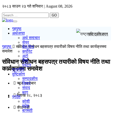
२०८३ साउन २३ गते शनिवार | August 08, 2026
GO
Toggle
navigation
गृहपृष्ठ
अर्थजगत
राष्ट्रपति ट्रम्पक
अर्थ समाचार
सेयर
गृहपृष्ठ
संविधान संशोधन बहसपत्र तयारीको विषय नीति तथा कार्यक्रममा
बैंक/वित्त
समावेश
कर्पोरेट
अटो
बिमा
संविधान संशोधन बहसपत्र तयारीको विषय नीति तथा
पर्यटन
कार्यक्रममा समावेश
राजनीति
दृष्टिकोण
सम्पादकीय
न्यूज काराेबार
विचार
संवाद
ब्लग
वैशाख २८, २०८३
प्रदेश
कोशी
मधेश
काठमाडाैं
बागमती