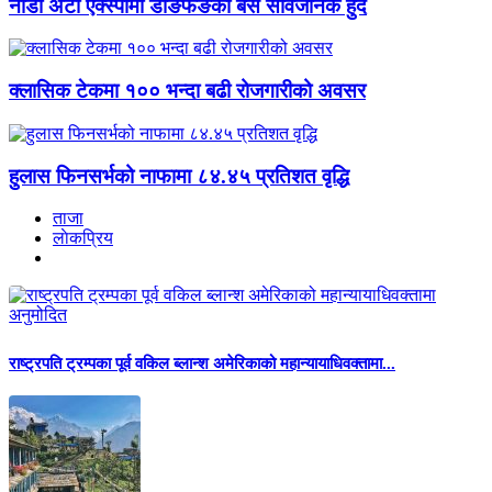
नाडा अटो एक्स्पोमा डोङफेङका बस सार्वजनिक हुँदै
क्लासिक टेकमा १०० भन्दा बढी रोजगारीको अवसर
हुलास फिनसर्भको नाफामा ८४.४५ प्रतिशत वृद्धि
ताजा
लाेकप्रिय
राष्ट्रपति ट्रम्पका पूर्व वकिल ब्लान्श अमेरिकाको महान्यायाधिवक्तामा...