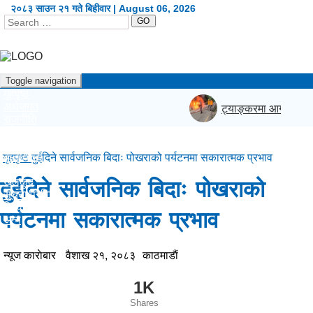
२०८३ साउन २१ गते बिहीवार | August 06, 2026
GO
Toggle navigation
गृहपृष्ठ
अर्थजगत
ट्याङ्करमा आगलागी
|
राजनीति
दृष्टिकोण
प्रदेश
कला/शैली
गृहपृष्ठ
दुईदिने सार्वजनिक बिदाः पोखराको पर्यटनमा सकारात्मक प्रभाव
शिक्षा/स्वास्थ्य
खेलकुद
दुईदिने सार्वजनिक बिदाः पोखराको
सूचना/प्रविधि
विश्व
पर्यटनमा सकारात्मक प्रभाव
अन्य
English
न्यूज काराेबार
वैशाख २१, २०८३
काठमाडाैं
1K
Shares