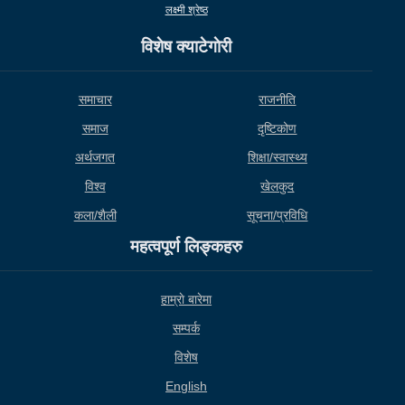
लक्ष्मी श्रेष्ठ
विशेष क्याटेगाेरी
समाचार
राजनीति
समाज
दृष्टिकोण
अर्थजगत
शिक्षा/स्वास्थ्य
विश्व
खेलकुद
कला/शैली
सूचना/प्रविधि
महत्वपूर्ण लिङ्कहरु
हाम्राे बारेमा
सम्पर्क
विशेष
English