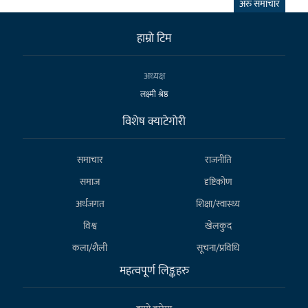
अरु समाचार
हाम्राे टिम
अध्यक्ष
लक्ष्मी श्रेष्ठ
विशेष क्याटेगाेरी
समाचार
राजनीति
समाज
दृष्टिकोण
अर्थजगत
शिक्षा/स्वास्थ्य
विश्व
खेलकुद
कला/शैली
सूचना/प्रविधि
महत्वपूर्ण लिङ्कहरु