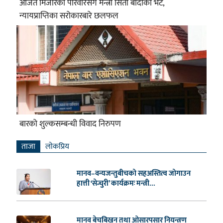
अजित मिजारका परिवारसँग मन्त्री सिता बादीको भेट,
न्यायप्राप्तिका सरोकारबारे छलफल
बारको शुल्कसम्बन्धी विवाद निरुपण
ताजा
लाेकप्रिय
मानव–वन्यजन्तुबीचको सहअस्तित्व जोगाउन
हात्ती ‘सेन्चुरी’ कार्यक्रमः मन्त्री...
मानव बेचबिखन तथा ओसारपसार नियन्त्रण