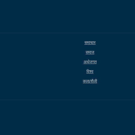
समाचार
समाज
अर्थजगत
विश्व
कला/शैली