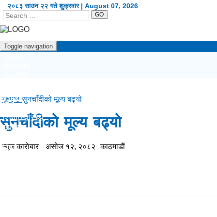
२०८३ साउन २२ गते शुक्रवार | August 07, 2026
GO
Toggle navigation
गृहपृष्ठ
अर्थजगत
राजनीति
दृष्टिकोण
प्रदेश
गृहपृष्ठ
सुनचाँदीको मूल्य बढ्यो
कला/शैली
शिक्षा/स्वास्थ्य
सुनचाँदीको मूल्य बढ्यो
खेलकुद
सूचना/प्रविधि
न्यूज काराेबार
असोज १२, २०८२
काठमाडाैं
विश्व
अन्य
English