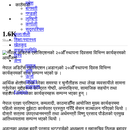
मधेश
काठमाडाैं
बागमती
गण्डकी
लुम्बिनी
कर्णाली
सुदूरपश्चिम
1.6K
कला/शैली
शिक्षा/स्वास्थ्य
Shares
खेलकुद
सूचना/प्रविधि
विश्व
अन्य
समाज
नेपाल अडिटर्स एशोसिएशन (अडान)को २०औँ स्थापना दिवस विभिन्न
कृषि
कार्यक्रमका साथ सम्पन्न भएको छ ।
ऊर्जा
पूर्वाधार
आर्थिक क्षेत्रमा देखा परेका समस्या र चुनौतीहरू तथा लेखा व्यवसायीले सामना
वातावरण
गर्नुपरेका मुद्दाहरूमा केन्द्रित गोष्ठी, अन्तरक्रिया, सामाजिक सहयोग तथा
English
सहकार्य लगायतका कार्यक्रमहरू सम्पन्न भएका हुन् ।
नेपाल प्रज्ञा प्रतिष्ठान, कमलादी, काठमाडौँमा आयोजित मुख्य कार्यक्रममा
पहिलो सत्रमा दुईवटा कार्यपत्र प्रस्तुत गरिँदै सेसन सञ्चालन गरिएको थियो ।
दोस्रो सत्रमा उपप्रधानमन्त्री तथा अर्थमन्त्री विष्णु प्रसाद पौडेलको प्रमुख
आतिथ्ययतामा सम्पन्न भएको थियो ।
अडानका अध्यक्ष बद्री प्रसाद भट्टराईको अध्यक्षता र महासचिव तिलक बहादुर