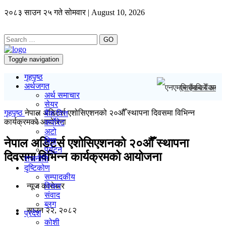
२०८३ साउन २५ गते सोमवार | August 10, 2026
GO
Toggle navigation
गृहपृष्ठ
अर्थजगत
एनएमबि बैंकको अ
अर्थ समाचार
सेयर
गृहपृष्ठ
नेपाल अडिटर्स एशोसिएशनको २०औँ स्थापना दिवसमा विभिन्न
बैंक/वित्त
कार्यक्रमको आयोजना
कर्पोरेट
अटो
बिमा
नेपाल अडिटर्स एशोसिएशनको २०औँ स्थापना
पर्यटन
दिवसमा विभिन्न कार्यक्रमको आयोजना
राजनीति
दृष्टिकोण
सम्पादकीय
न्यूज काराेबार
विचार
संवाद
ब्लग
साउन २२, २०८२
प्रदेश
कोशी