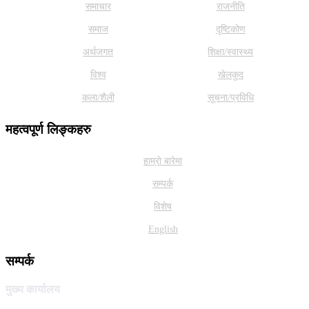
समाचार
राजनीति
समाज
दृष्टिकोण
अर्थजगत
शिक्षा/स्वास्थ्य
विश्व
खेलकुद
कला/शैली
सूचना/प्रविधि
महत्वपूर्ण लिङ्कहरु
हाम्राे बारेमा
सम्पर्क
विशेष
English
सम्पर्क
मुख्य कार्यालय