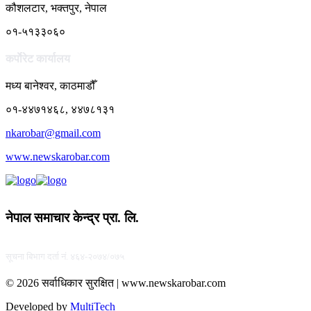
कौशलटार, भक्तपुर, नेपाल
०१-५१३३०६०
कर्पाेरेट कार्यालय
मध्य बानेश्वर, काठमाडौँ
०१-४४७१४६८, ४४७८१३१
nkarobar@gmail.com
www.newskarobar.com
नेपाल समाचार केन्द्र प्रा. लि.
सूचना बिभाग दर्ता नं. ४६४-२०७४/०७५
© 2026 सर्वाधिकार सुरक्षित | www.newskarobar.com
Developed by
MultiTech