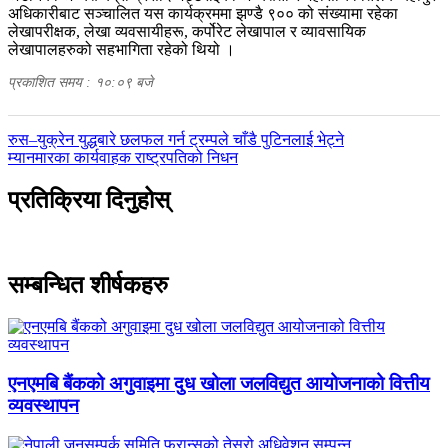
अधिकारीबाट सञ्चालित यस कार्यक्रममा झण्डै ९०० को संख्यामा रहेका
लेखापरीक्षक, लेखा व्यवसायीहरू, कर्पोरेट लेखापाल र व्यावसायिक
लेखापालहरुको सहभागिता रहेको थियो ।
प्रकाशित समय : १०:०९ बजे
पछिल्लाे
रुस–युक्रेन युद्धबारे छलफल गर्न ट्रम्पले चाँडै पुटिनलाई भेट्ने
-
अघिल्लाे
म्यानमारका कार्यवाहक राष्ट्रपतिको निधन
-
प्रतिक्रिया दिनुहोस्
सम्बन्धित शीर्षकहरु
एनएमबि बैंकको अगुवाइमा दुध खोला जलविद्युत आयोजनाको वित्तीय
व्यवस्थापन