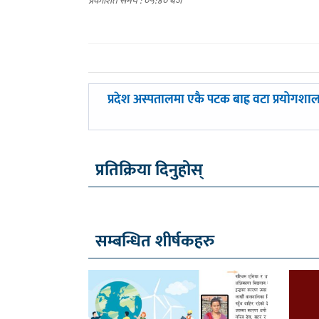
प्रकाशित समय : ०५:४० बजे
पछिल्लाे
प्रदेश अस्पतालमा एकै पटक बाह्र वटा प्रयोगशा
-
प्रतिक्रिया दिनुहोस्
सम्बन्धित शीर्षकहरु