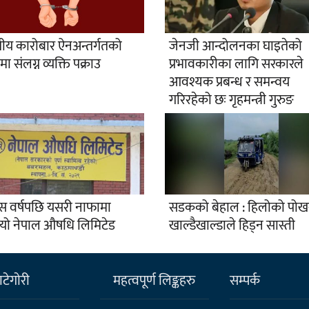
ुतीय कारोबार ऐनअन्तर्गतको
जेनजी आन्दोलनका घाइतेको
ा संलग्न व्यक्ति पक्राउ
प्रभावकारीका लागि सरकारले
आवश्यक प्रबन्ध र समन्वय
गरिरहेको छः गृहमन्त्री गुरुङ
ीस वर्षपछि यसरी नाफामा
सडकको बेहाल : हिलोको पोखर
ियो नेपाल औषधि लिमिटेड
खाल्डैखाल्डाले हिड्न सास्ती
टेगाेरी
महत्वपूर्ण लिङ्कहरु
सम्पर्क