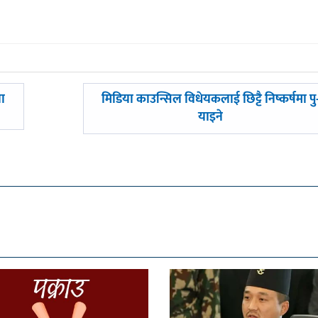
अघिल्लाे
ला
मिडिया काउन्सिल विधेयकलाई छिट्टै निष्कर्षमा पु
-
याइने