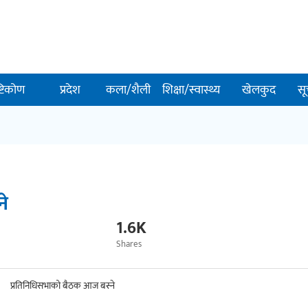
ष्टिकोण
प्रदेश
कला/शैली
शिक्षा/स्वास्थ्य
खेलकुद
सू
ने
1.6K
Shares