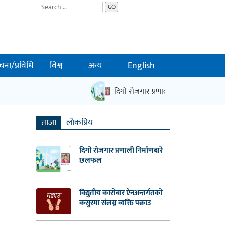
GO
चना/प्रविधि
विश्व
अन्य
English
दिगो रोजगार प्रणाली निर्माणबारे छलफल
ताजा
लाेकप्रिय
दिगो रोजगार प्रणाली निर्माणबारे
छलफल
विद्युतीय कारोबार ऐनअन्तर्गतको
कसुरमा संलग्न व्यक्ति पक्राउ