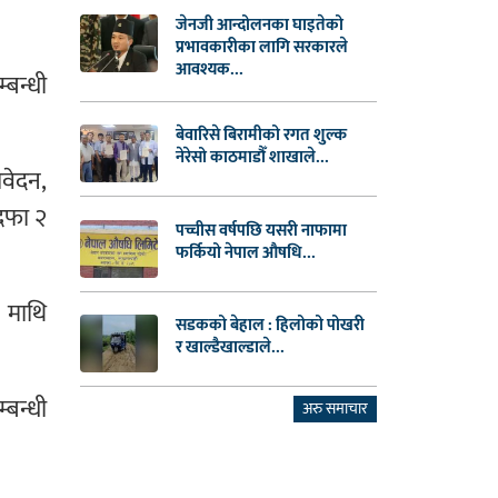
जेनजी आन्दोलनका घाइतेको
प्रभावकारीका लागि सरकारले
आवश्यक...
बन्धी
बेवारिसे बिरामीको रगत शुल्क
नेरेसो काठमाडौँ शाखाले...
वेदन,
पदफा २
पच्चीस वर्षपछि यसरी नाफामा
फर्कियो नेपाल औषधि...
’ माथि
सडकको बेहाल : हिलोको पोखरी
र खाल्डैखाल्डाले...
्बन्धी
अरु समाचार