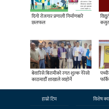
दिगो रोजगार प्रणाली निर्माणबारे
विद्य
छलफल
कसुरम
बेवारिसे बिरामीको रगत शुल्क नेरेसो
पच्च
काठमाडौँ शाखाले व्यहोर्ने
फर्क
हाम्राे टिम
विशेष क्या