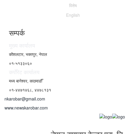
विशेष
English
सम्पर्क
मुख्य कार्यालय
कौशलटार, भक्तपुर, नेपाल
०१-५१३३०६०
कर्पाेरेट कार्यालय
मध्य बानेश्वर, काठमाडौँ
०१-४४७१४६८, ४४७८१३१
nkarobar@gmail.com
www.newskarobar.com
नेपाल समाचार केन्द्र प्रा. लि.