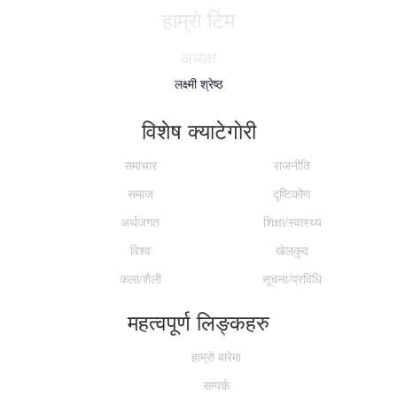
हाम्राे टिम
अध्यक्ष
लक्ष्मी श्रेष्ठ
विशेष क्याटेगाेरी
समाचार
राजनीति
समाज
दृष्टिकोण
अर्थजगत
शिक्षा/स्वास्थ्य
विश्व
खेलकुद
कला/शैली
सूचना/प्रविधि
महत्वपूर्ण लिङ्कहरु
हाम्राे बारेमा
सम्पर्क