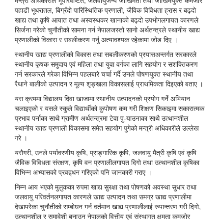
मन्त्री अधिकारीले भूपरिवेष्टित, जलवायुजन्य जोखिमता तथा जोखिमयुक्त कमजोर
पहाडी भूधरातल, बिग्रँदो पारिस्थितिक प्रणाली, जैविक विविधता ह्रास र बढ्दो
खाद्य तथा कृषि आयात तथा अस्वस्थकर खानाको बढ्दो उपभोगलगायत कारणले
सिर्जना गरेको चुनौतीको सामना गर्न नेपालजस्तो सानो अर्थतन्त्रले स्थानीय खाद्य
प्रणालीको विकास र सबलीकरण गर्नु अत्यावश्यक रहेकामा जोड दिए ।
स्थानीय खाद्य प्रणालीको विकास तथा सबलीकरणको प्रयासअन्तर्गत सरकारले
स्थानीय कृषक समुदाय एवं महिला तथा युवा वर्गका लागि सहयोग र सशक्तिकरण
गर्न सरकारले गरेका विभिन्न पहलबारे चर्चा गर्दै उनले पोषणयुक्त स्थानीय तथा
रैथाने बालीको उत्पादन र मूल्य शृङ्खला विकासलाई प्राथमिकता दिइएको बताए ।
यस क्रममा विद्यालय दिवा खाजामा स्थानीय उत्पादनको प्रयोग गर्ने अभियान
चलाइएको र यसले स्कुले विद्यार्थीको कुपोषण कम गरी शिक्षण सिकाइमा सकारात्मक
प्रभाव पर्नाका साथै ग्रामीण अर्थतन्त्रमा टेवा पु-याउनाका साथै उत्थानशील
स्थानीय खाद्य प्रणाली विकासमा समेत सहयोग पुगेको मन्त्री अधिकारीले उल्लेख
गरे ।
यसैगरी, उनले पर्यावरणीय कृषि, प्राङ्गारिक कृषि, जलवायु मैत्री कृषि एवं कृषि
जैविक विविधता संरक्षण, कृषि वन प्रणालीलगायत दिगो तथा उत्थानशील कृषिका
विभिन्न अभ्यासको प्रवद्र्धन गरिएको पनि जानकारी गराए ।
निम्न आय भएको मुलुकका रुपमा खाद्य सुरक्षा तथा पोषणको अवस्था सुधार तथा
जलवायु परिवर्तनलगायत कारणले खाद्य उत्पादन तथा समग्र खाद्य प्रणालीमा
देखापरेका चुनौतीको सम्बोधन गर्न वर्तमान खाद्य प्रणालीलाई रुपान्तरण गरी दिगो,
उत्थानशील र समावेशी बनाउन नेपालको वित्तीय एवं संस्थागत क्षमता कमजोर