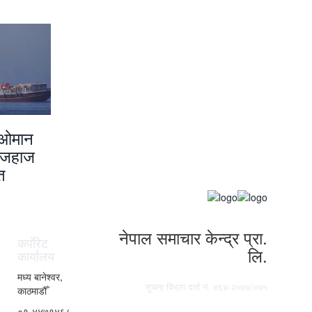
न–ओमान
 जहाज
त
नेपाल समाचार केन्द्र प्रा.
कर्पाेरेट
लि.
कार्यालय
मध्य बानेश्वर,
सूचना बिभाग दर्ता नं. ४६४-२०७४/०७५
काठमाडौँ
०१-४४७१४६८,