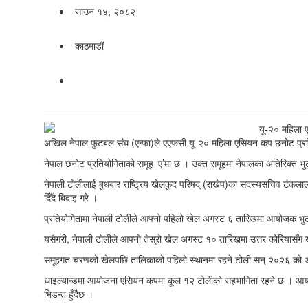
साउन १४, २०८२
काठमाडाैं
अखिल नेपाल फुटबल संघ (एन्फा)ले एएफसी यू-२० महिला एसियन कप छनोट प्रतियो
नेपाल छनोट प्रतियोगिताको समूह ‘ए’मा छ । उक्त समूहमा नेपालका अतिरिक्त भुट
नेपाली टोलीलाई बुधबार राष्ट्रिय खेलकुद परिषद् (राखेप)का सदस्यसचिव टंक
दिँदै बिदाइ गरे ।
प्रतियोगितामा नेपाली टोलीले आफ्नो पहिलो खेल अगस्ट ६ तारिखमा आयोजक भुटा
यसैगरी, नेपाली टोलीले आफ्नो तेस्रो खेल अगस्ट १० तारिखमा उत्तर कोरियासँग
समूहगत चरणको खेलपछि तालिकाको पहिलो स्थानमा रहने टोली सन् २०२६ को अप
थाइल्यान्डमा आयोजना एसियन कपमा कूल १२ टोलीको सहभागिता रहने छ । आयो
भिडन्त हुँदैछ ।