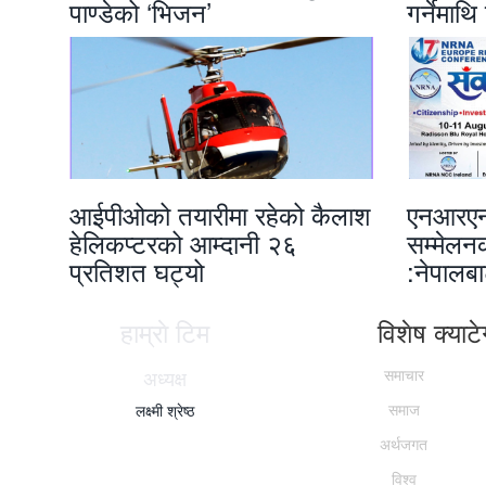
पाण्डेको ‘भिजन’
गर्नेमाथ
आईपीओको तयारीमा रहेको कैलाश
एनआरएनए
हेलिकप्टरको आम्दानी २६
सम्मेलन
प्रतिशत घट्यो
:नेपालब
हाम्राे टिम
विशेष क्याटेग
अध्यक्ष
समाचार
समाज
लक्ष्मी श्रेष्ठ
अर्थजगत
विश्व