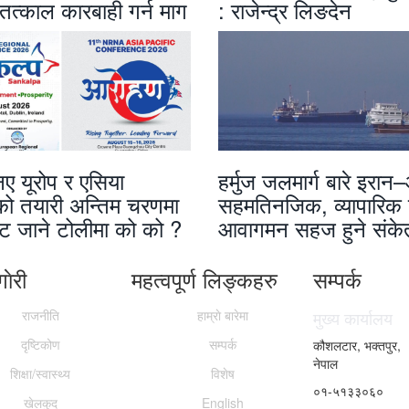
ि तत्काल कारबाही गर्न माग
: राजेन्द्र लिङदेन
 यूरोप र एसिया
हर्मुज जलमार्ग बारे इरा
को तयारी अन्तिम चरणमा
सहमतिनजिक, व्यापारिक
ाट जाने टोलीमा को को ?
आवागमन सहज हुने संके
ाेरी
महत्वपूर्ण लिङ्कहरु
सम्पर्क
राजनीति
हाम्राे बारेमा
मुख्य कार्यालय
दृष्टिकोण
सम्पर्क
कौशलटार, भक्तपुर,
नेपाल
शिक्षा/स्वास्थ्य
विशेष
०१-५१३३०६०
खेलकुद
English