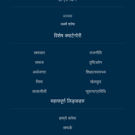
अध्यक्ष
लक्ष्मी श्रेष्ठ
विशेष क्याटेगाेरी
समाचार
राजनीति
समाज
दृष्टिकोण
अर्थजगत
शिक्षा/स्वास्थ्य
विश्व
खेलकुद
कला/शैली
सूचना/प्रविधि
महत्वपूर्ण लिङ्कहरु
हाम्राे बारेमा
सम्पर्क