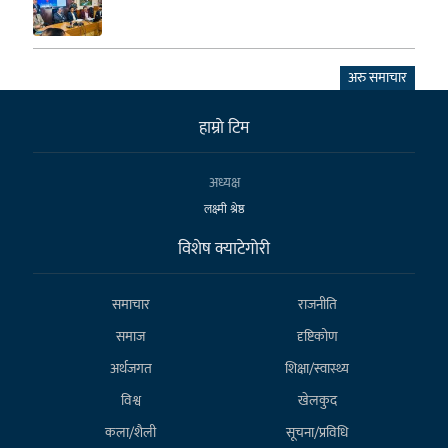
अरु समाचार
हाम्राे टिम
अध्यक्ष
लक्ष्मी श्रेष्ठ
विशेष क्याटेगाेरी
समाचार
राजनीति
समाज
दृष्टिकोण
अर्थजगत
शिक्षा/स्वास्थ्य
विश्व
खेलकुद
कला/शैली
सूचना/प्रविधि