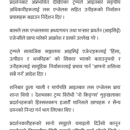
प्रदर्शनबाट अप्रभावित देखिएका ट्रम्पले आइतबार सङ्घीय
अधिकारीहरूलाई लस एन्जेलस सहित उनीहरूको निर्वासन
प्रयासहरू बढाउन निर्देशन दिए ।
बासले लस एन्जलसमा अध्यागमन तथा भन्सार प्रवर्तन (आइसिई)
एजेन्सीले छापा मारेको आक्रोश र डरको उल्लेख गरे ।
ट्रम्पले सामाजिक सञ्जालमा आइसिई एजेन्टहरूलाई ‘हिंसा,
उत्पीडन र धम्कीहरू’ को सिकार भएको बताउनुभयो र
उनीहरूलाई सामूहिक निर्वासनलाई प्रभाव पार्न ‘आफ्नो शक्तिमा
सबै गर्न’ आदेश दिए ।
शनिबार ठूला र्‍याली र मार्चपछि आइतबार लस एन्जेलस प्रायः
शान्त थियो । देशभरका ट्रम्प विरोधी ‘नो किङ्ग्स’ शृङ्खलाका
प्रदर्शनहरूको हिस्सास्वरूप हजारौँ मानिसले छापाहरू र सैन्य
दमनको निन्दा गर्न भाग लिएका थिए ।
प्रदर्शनकारीहरूको सानो समूहले घमाइलो दिउँसो कानून