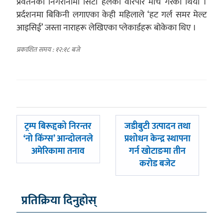
प्रवर्तनको निगरानीमा सिटी हलको वरिपरि मार्च गरेको थियो ।
प्रर्दशनमा बिकिनी लगाएका केही महिलाले ‘हट गर्ल समर मेल्ट
आइसिई’ जस्ता नाराहरू लेखिएका प्लेकार्डहरू बोकेका थिए ।
प्रकाशित समय : १२:१८ बजे
पछिल्लाे
अघिल्लाे
ट्रम्प बिरूद्दको निरन्तर
जडीबुटी उत्पादन तथा
-
-
‘नो किंग्स’ आन्दोलनले
प्रशोधन केन्द्र स्थापना
अमेरिकामा तनाव
गर्न खोटाङमा तीन
करोड बजेट
प्रतिक्रिया दिनुहोस्