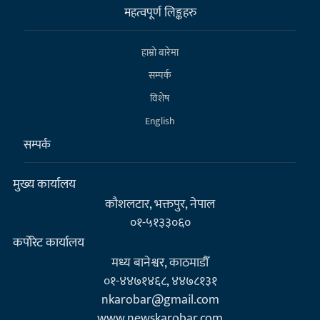
महत्वपूर्ण लिङ्कहरु
हाम्राे बारेमा
सम्पर्क
विशेष
English
सम्पर्क
मुख्य कार्यालय
कौशलटार, भक्तपुर, नेपाल
०१-५१३३०६०
कर्पाेरेट कार्यालय
मध्य बानेश्वर, काठमाडौँ
०१-४४७१४६८, ४४७८१३१
nkarobar@gmail.com
www.newskarobar.com