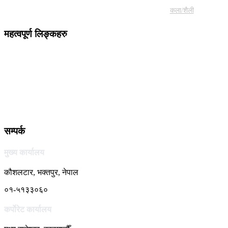
कला/शैली
महत्वपूर्ण लिङ्कहरु
सम्पर्क
मुख्य कार्यालय
कौशलटार, भक्तपुर, नेपाल
०१-५१३३०६०
कर्पाेरेट कार्यालय