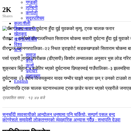
गण्डकी
लुम्बिनी
2K
कर्णाली
Shares
सुदूरपश्चिम
कला/शैली
शिक्षा/स्वास्थ्य
खेलकुद
रौतहट । पर्साको वीरगञ्जस्थित सिताराम चोकमा सवारी दुर्घटना हुँदा दुई युवाक
सूचना/प्रविधि
विश्व
वीरगञ्ज महानगरपालिका–२२ स्थित ड्राइपोर्ट सडकखण्डको सिताराम चोकमा बा
अन्य
समाज
पर्सा प्रहरी नायब उपरीक्षक (डीएसपी) किशोर लम्सालका अनुसार भुस लोड गरि
कृषि
ऊर्जा
शुक्रबार बिहान ५ बजेतिर भएको दुर्घटनामा छिपहरमाई गाउँपालिका–३ झलमहिया न
पूर्वाधार
वातावरण
दुर्घटनामा २२ वर्षीय विजयकुमार यादव गम्भीर घाइते भएका छन् र उनको टाउको
English
दुर्घटनापछि ट्रक चालक घटनास्थलमा ट्रक छाडेर फरार भएको प्रहरीले जनाएक
प्रकाशित समय : १३:४७ बजे
पछिल्लाे
सुनचाँदी व्यवसायीको आन्दोलन धनुषामा पनि चर्कियो, सम्पूर्ण पसल बन्द
-
अघिल्लाे
कांग्रेसले समावेशी लोकतन्त्रको व्यवहारिक अभ्यास गर्दैछ : सभापति देउवा
-