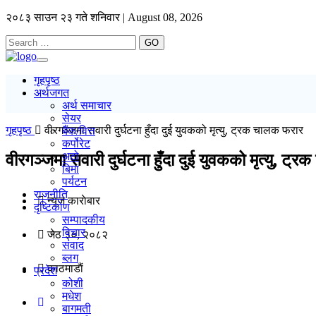
२०८३ साउन २३ गते शनिवार | August 08, 2026
GO
Toggle
navigation
गृहपृष्ठ
अर्थजगत
अर्थ समाचार
सेयर
गृहपृष्ठ
वीरगञ्जमा सवारी दुर्घटना हुँदा दुई युवकको मृत्यु, ट्रक चालक फरार
बैंक/वित्त
कर्पोरेट
अटो
वीरगञ्जमा सवारी दुर्घटना हुँदा दुई युवकको मृत्यु, ट
बिमा
पर्यटन
राजनीति
न्यूज काराेबार
दृष्टिकोण
सम्पादकीय
विचार
जेठ ३०, २०८२
संवाद
ब्लग
काठमाडाैं
प्रदेश
कोशी
मधेश
बागमती