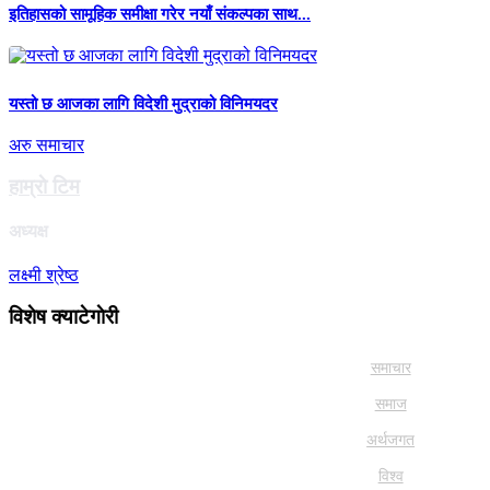
इतिहासको सामूहिक समीक्षा गरेर नयाँ संकल्पका साथ...
यस्तो छ आजका लागि विदेशी मुद्राको विनिमयदर
अरु समाचार
हाम्राे टिम
अध्यक्ष
लक्ष्मी श्रेष्ठ
विशेष क्याटेगाेरी
समाचार
समाज
अर्थजगत
विश्व