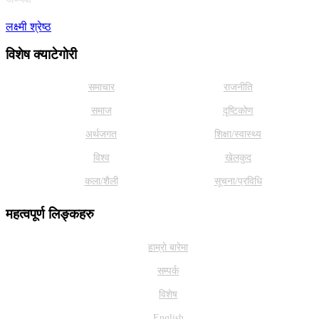
लक्ष्मी श्रेष्ठ
विशेष क्याटेगाेरी
समाचार
राजनीति
समाज
दृष्टिकोण
अर्थजगत
शिक्षा/स्वास्थ्य
विश्व
खेलकुद
कला/शैली
सूचना/प्रविधि
महत्वपूर्ण लिङ्कहरु
हाम्राे बारेमा
सम्पर्क
विशेष
English