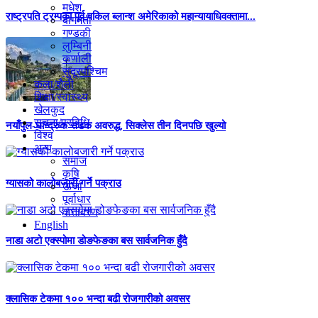
मधेश
राष्ट्रपति ट्रम्पका पूर्व वकिल ब्लान्श अमेरिकाको महान्यायाधिवक्तामा...
बागमती
गण्डकी
लुम्बिनी
कर्णाली
सुदूरपश्चिम
कला/शैली
शिक्षा/स्वास्थ्य
खेलकुद
सूचना/प्रविधि
नयाँपुल-घान्द्रुक सडक अवरुद्ध, सिक्लेस तीन दिनपछि खुल्यो
विश्व
अन्य
समाज
कृषि
ग्यासको कालोबजारी गर्ने पक्राउ
ऊर्जा
पूर्वाधार
वातावरण
English
नाडा अटो एक्स्पोमा डोङफेङका बस सार्वजनिक हुँदै
क्लासिक टेकमा १०० भन्दा बढी रोजगारीको अवसर