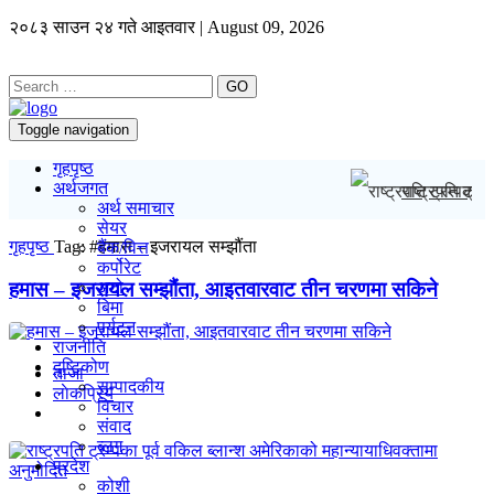
२०८३ साउन २४ गते आइतवार | August 09, 2026
GO
Toggle navigation
गृहपृष्ठ
अर्थजगत
राष्ट्रपति ट्रम
अर्थ समाचार
सेयर
गृहपृष्ठ
Tag:
#हमास – इजरायल सम्झौंता
बैंक/वित्त
कर्पोरेट
हमास – इजरायल सम्झौंता, आइतवारवाट तीन चरणमा सकिने
अटो
बिमा
पर्यटन
राजनीति
दृष्टिकोण
ताजा
सम्पादकीय
लाेकप्रिय
विचार
संवाद
ब्लग
प्रदेश
कोशी