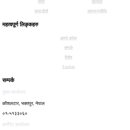
विश्व
खेलकुद
कला/शैली
सूचना/प्रविधि
महत्वपूर्ण लिङ्कहरु
हाम्राे बारेमा
सम्पर्क
विशेष
English
सम्पर्क
मुख्य कार्यालय
कौशलटार, भक्तपुर, नेपाल
०१-५१३३०६०
कर्पाेरेट कार्यालय