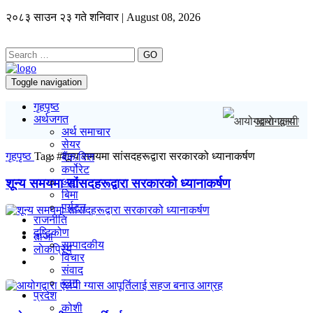
२०८३ साउन २३ गते शनिवार | August 08, 2026
GO
Toggle navigation
गृहपृष्ठ
अर्थजगत
आयोगद्वारा एल
अर्थ समाचार
सेयर
गृहपृष्ठ
Tag:
#शून्य समयमा सांसदहरूद्वारा सरकारको ध्यानाकर्षण
बैंक/वित्त
कर्पोरेट
शून्य समयमा सांसदहरूद्वारा सरकारको ध्यानाकर्षण
अटो
बिमा
पर्यटन
राजनीति
दृष्टिकोण
ताजा
सम्पादकीय
लाेकप्रिय
विचार
संवाद
ब्लग
प्रदेश
कोशी