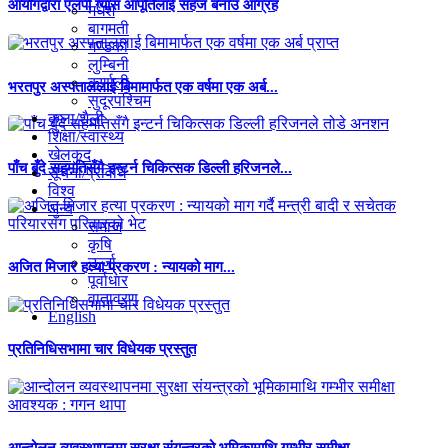
आयोगद्वारा एलपी ग्यास आपूर्तिलाई सहज बनाउ आग्रह
मधेश
बागमती
गण्डकी
लुम्बिनी
कर्णाली
भरतपुर अस्पताललाई बिमामार्फत एक वर्षमा एक अर्ब...
सुदूरपश्चिम
कला/शैली
शिक्षा/स्वास्थ्य
खेलकुद
पाँच बुँदे सहमतिसँगै इन्टर्न चिकित्सक डिल्ली हरिजनले...
सूचना/प्रविधि
विश्व
अन्य
समाज
कृषि
ऊर्जा
अजित मिजार हत्या प्रकरण : न्यायको माग...
पूर्वाधार
वातावरण
English
प्रतिनिधिसभामा चार विधेयक प्रस्तुत