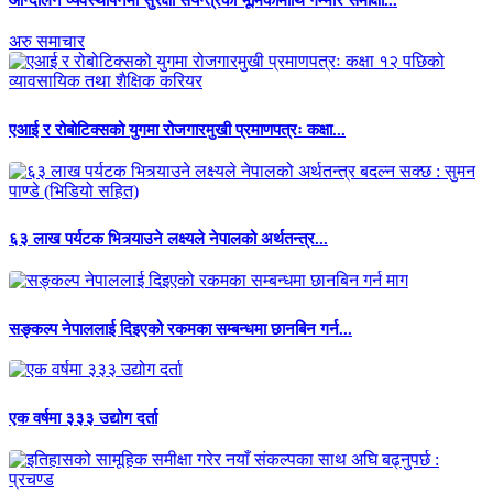
आन्दोलन व्यवस्थापनमा सुरक्षा संयन्त्रको भूमिकामाथि गम्भीर समीक्षा...
अरु समाचार
एआई र रोबोटिक्सको युगमा रोजगारमुखी प्रमाणपत्रः कक्षा...
६३ लाख पर्यटक भित्र्याउने लक्ष्यले नेपालको अर्थतन्त्र...
सङ्कल्प नेपाललाई दिइएको रकमका सम्बन्धमा छानबिन गर्न...
एक वर्षमा ३३३ उद्योग दर्ता