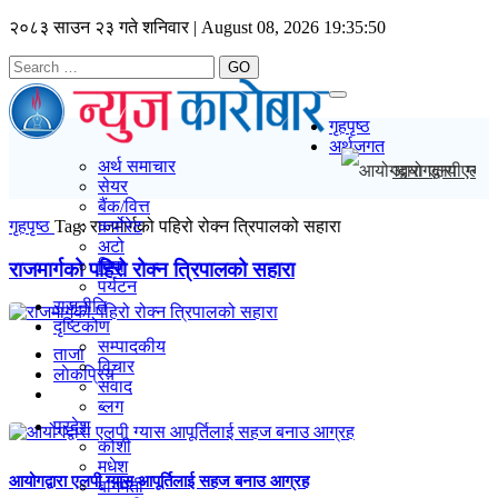
२०८३ साउन २३ गते शनिवार | August 08, 2026
19:35:50
GO
Toggle
navigation
गृहपृष्ठ
अर्थजगत
अर्थ समाचार
आयोगद्वारा एलपी
सेयर
बैंक/वित्त
गृहपृष्ठ
Tag:
राजमार्गको पहिरो रोक्न त्रिपालको सहारा
कर्पोरेट
अटो
बिमा
राजमार्गको पहिरो रोक्न त्रिपालको सहारा
पर्यटन
राजनीति
दृष्टिकोण
सम्पादकीय
ताजा
विचार
लाेकप्रिय
संवाद
ब्लग
प्रदेश
कोशी
मधेश
आयोगद्वारा एलपी ग्यास आपूर्तिलाई सहज बनाउ आग्रह
बागमती