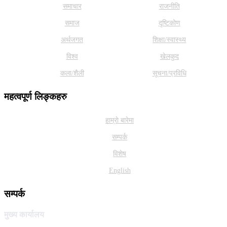
समाचार
राजनीति
समाज
दृष्टिकोण
अर्थजगत
शिक्षा/स्वास्थ्य
विश्व
खेलकुद
कला/शैली
सूचना/प्रविधि
महत्वपूर्ण लिङ्कहरु
हाम्राे बारेमा
सम्पर्क
विशेष
English
सम्पर्क
मुख्य कार्यालय