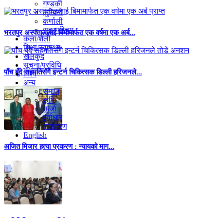
गण्डकी
लुम्बिनी
कर्णाली
सुदूरपश्चिम
भरतपुर अस्पताललाई बिमामार्फत एक वर्षमा एक अर्ब...
कला/शैली
शिक्षा/स्वास्थ्य
खेलकुद
सूचना/प्रविधि
पाँच बुँदे सहमतिसँगै इन्टर्न चिकित्सक डिल्ली हरिजनले...
विश्व
अन्य
समाज
कृषि
ऊर्जा
पूर्वाधार
वातावरण
English
अजित मिजार हत्या प्रकरण : न्यायको माग...