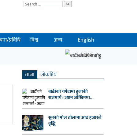
GO
चना/प्रविधि
विश्व
अन्य
English
बाढीको चपेटामा हुलाकी राजमार्ग 
ताजा
लाेकप्रिय
बाढीको चपेटामा हुलाकी
राजमार्ग : ज्यान जोखिममा...
सुनको मोल तोलामा आठ हजारले
वृद्धि