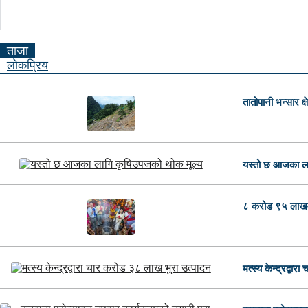
ताजा
लाेकप्रिय
तातोपानी भन्सार क्
यस्तो छ आजका ला
८ करोड ९५ लाखमा 
मत्स्य केन्द्रद्वा