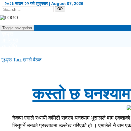
२०८३ साउन २२ गते शुक्रवार | August 07, 2026
GO
Toggle navigation
गृहपृष्ठ
अर्थजगत
राजनीति
दृष्टिकोण
प्रदेश
गृहपृष्ठ
Tag:
एमाले बैठक
कला/शैली
शिक्षा/स्वास्थ्य
खेलकुद
सूचना/प्रविधि
कस्तो छ घनश्याम
विश्व
अन्य
English
नेकपा एमाले स्थायी कमिटी सदस्य घनश्याम भुसालले वाम एकताको प्र
लिनुपर्ने उनको प्रस्तावमा उल्लेख गरिएको हो । एमालेले नै वाम ए