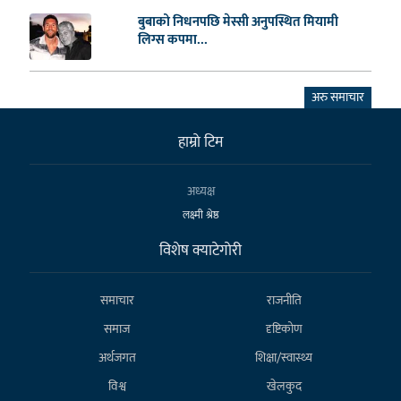
बुबाको निधनपछि मेस्सी अनुपस्थित मियामी
लिग्स कपमा...
अरु समाचार
हाम्राे टिम
अध्यक्ष
लक्ष्मी श्रेष्ठ
विशेष क्याटेगाेरी
समाचार
राजनीति
समाज
दृष्टिकोण
अर्थजगत
शिक्षा/स्वास्थ्य
विश्व
खेलकुद