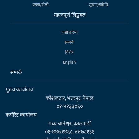
कला/शैली
सूचना/प्रविधि
महत्वपूर्ण लिङ्कहरु
हाम्राे बारेमा
सम्पर्क
विशेष
English
सम्पर्क
मुख्य कार्यालय
कौशलटार, भक्तपुर, नेपाल
०१-५१३३०६०
कर्पाेरेट कार्यालय
मध्य बानेश्वर, काठमाडौँ
०१-४४७१४६८, ४४७८१३१