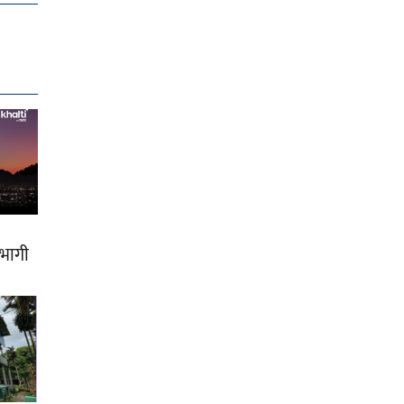
हभागी