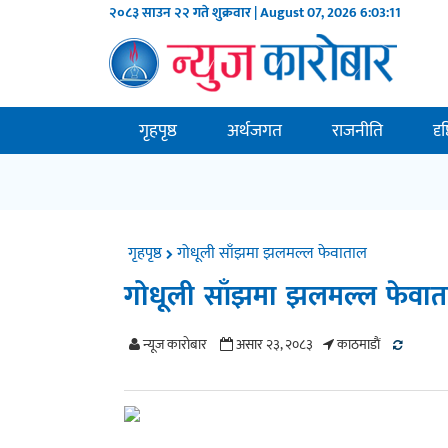
२०८३ साउन २२ गते शुक्रवार | August 07, 2026
6:03:12
गृहपृष्ठ
अर्थजगत
राजनीति
दृ
गृहपृष्ठ
गोधूली साँझमा झलमल्ल फेवाताल
गोधूली साँझमा झलमल्ल फेवा
न्यूज काराेबार
असार २३, २०८३
काठमाडाैं