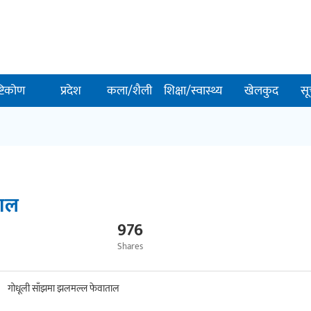
ष्टिकोण
प्रदेश
कला/शैली
शिक्षा/स्वास्थ्य
खेलकुद
सू
ताल
976
Shares