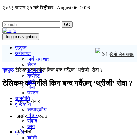
२०८३ साउन २१ गते बिहीवार | August 06, 2026
GO
Toggle navigation
गृहपृष्ठ
अर्थजगत
दिगो रोजगार प्रणा
अर्थ समाचार
सेयर
गृहपृष्ठ
टेलिकम कम्पनीले किन बन्द गर्दैछन् ‘थ्रीजी’ सेवा ?
बैंक/वित्त
कर्पोरेट
अटो
टेलिकम कम्पनीले किन बन्द गर्दैछन् ‘थ्रीजी’ सेवा ?
बिमा
पर्यटन
राजनीति
न्यूज काराेबार
दृष्टिकोण
सम्पादकीय
विचार
असार २३, २०८३
संवाद
ब्लग
काठमाडाैं
प्रदेश
कोशी