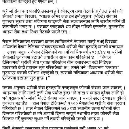
नेटवर्कमा केन्द्रित हुँदै गएका छन् ।
थ्रीजी सेवा बन्द भएपछि उपलब्ध हुने स्पेक्ट्रम तथा नेटवर्क स्रोतलाई फोरजी
सेवाको क्षमता विस्तार, ‘भ्वाइस ओभर लङ टर्म इभोल्युसन’ (भोल्टे) सेवाको
गुणस्तर सुधार तथा भविष्यमा फाइभजी सेवा सञ्चालनका लागि उपयोग गरिने ती
कम्पनीको भनाइ छ । यसबाट ग्राहकले थप तीव्र गतिको इन्टरनेट, गुणस्तरीय
भ्वाइस सेवा तथा स्थिर नेटवर्क पाउने छन् ।
नेपाल टेलिकमका प्रवक्ता कमल लामिछानेले नेपालमा मात्रै नभई विश्वका
अधिकांश देशमा टेलिकम सेवाप्रदायकले थ्रीजी सेवा हटाउँदै लगेको बताउछन
। उनका अनुसार नेपाल टेलिकमले आगामी आर्थिक वर्ष २०८३/८४ मा थ्रीजी
सेवालाई पूर्णरुपमा हटाउने तयारीका साथ काम गरिरहेको छ । “नेपाल
टेलिकमको थ्रीजी सेवा प्रवाह गरिरहेका तीन हजारभन्दा बढी बिटिएस
टावरमध्ये केही हटाउन सुरु गरिसकेको छ”, उनले भने “चितवनमा ‘क्लष्टर’
छुट्याएर यसको परीक्षण भइरहेको छ, त्यसको नतिजाका आधारमा थ्रीजी सेवा
पूर्णरुपमा हटाउन सुरु हुन्छ ।”
उनका अनुसार थ्रीजी सेवा हटाएपछि ग्राहकहरु फोरजी सेवामा जान सक्छन् ।
भ्वाइसका लागि मात्रै टुजी सेवा पर्याप्त हुन्छ भने डाटा र भ्वाइस दुवैका लागि हो
भने ग्राहक फोरजीको भोल्टे सेवामा जान सक्छन् । यसले डाटा र भ्वाइस दुवैको
गुणस्तर बढाउँछ । हाल नेपाल टेलिकमले २१०० मेगाहर्जमा थ्रीजी सेवा प्रदान
गरिरहेको छ । हाल नेपाल टेलिकमले ७६० वटा स्थानीय तहमा फोरजी सेवा
विस्तार गरिसकेको छ भने आगामी दिनमा सम्पूर्ण स्थानीय तहमा फोरजी सेवा
विस्तार गर्दै गुणस्तर सुधार गर्ने तयारी गरिरहेको उनको भनाइ छ ।
निजी क्षेत्रको दूरसञ्चार सेवा प्रदायक एनसेलले यही असार २२ गते