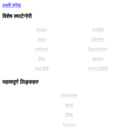
लक्ष्मी श्रेष्ठ
विशेष क्याटेगाेरी
समाचार
राजनीति
समाज
दृष्टिकोण
अर्थजगत
शिक्षा/स्वास्थ्य
विश्व
खेलकुद
कला/शैली
सूचना/प्रविधि
महत्वपूर्ण लिङ्कहरु
हाम्राे बारेमा
सम्पर्क
विशेष
English