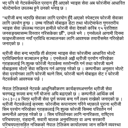
भए पनि यो नेटवर्कमार्फत प्रदान हुँदै आएको भ्वाइस सेवा अब फोरजीमा आधारित
भोल्टेमार्फत उपलब्ध हुने उनको भनाइ छ ।
“थ्रीजी बन्द भएपछि सेवाका लागि प्रयोग हुँदै आएको स्पेक्ट्रम फोरजी सेवाका
लागि उपयोग हुन्छ । उच्च गतिको मोबाइल डेटा तथा भोल्टेमार्फत गुणस्तरीय
भ्वाइस सेवा उपलब्ध गराउन हामीले फोरजी सेवा देशको करिब ९५ प्रतिशत
जनसङ्ख्यासम्म विस्तार गरिसकेका छौँ”, उनले भने । एनसेलले आगामी दिनमा
फाइभजीजस्ता नयाँ प्रविधि सञ्चालनका लागि आवश्यक तयारीसमेत गरिरहेको
जनाएको छ ।
थ्रीजी सेवा बन्द भएपछि ती क्षेत्रमा भ्वाइस सेवा फोरजीमा आधारित भोल्टे
प्रविधिमार्फत सञ्चालन हुनेछ । एनसेलले अझै थ्रीजी प्रयोग गरिरहेका
ग्राहकलाई निःशुल्क फोरजी नेटवर्कमा स्तरोन्नति गर्न तथा फोरजी चल्ने
मोबाइलमा भोल्टे सेवा सक्रिय गर्न आग्रह गरेको छ । कम्पनीका अनुसार भोल्टे
सेवा प्रयोगका लागि फोरजी चल्ने सिम, फोरजी चल्ने मोबाइल सेट र फोरजी
नेटवर्कको आवश्यक पर्छ ।
नेपाल टेलिकमले नेटवर्क आधुनिकीकरण कार्यक्रमअन्तर्गत थ्रीजी सेवा
चरणबद्ध रूपमा बन्द गर्ने योजना अघि बढाएको छ । कम्पनीले आर्थिक वर्ष
२०८३÷८४ भित्र थ्रीजी सेवा पूर्ण रूपमा बन्द गर्ने लक्ष्य राखेको जनाएको छ ।
थ्रीजी नेटवर्कलाई क्रमशः फोरजीमा रूपान्तरण गरिने भएकाले पुराना थ्रीजी
सिम प्रयोग गरिरहेका ग्राहकलाई निःशुल्क फोरजी सिममा परिवर्तन गर्न
कम्पनीले आग्रह गरेको छ । सिम परिवर्तनका लागि नागरिकता, राष्ट्रिय
परिचयपत्र, राहदानी, सवारी चालक अनुमतिपत्र वा अन्य सरकारी
परिचयपत्रसहित नजिकको नेपाल टेलिकम कार्यालयमा जान सकिने व्यवस्था