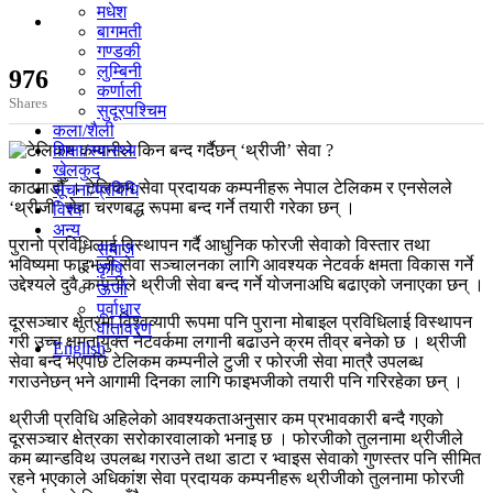
मधेश
बागमती
गण्डकी
लुम्बिनी
976
कर्णाली
Shares
सुदूरपश्चिम
कला/शैली
शिक्षा/स्वास्थ्य
खेलकुद
काठमाडौँ । टेलिकम सेवा प्रदायक कम्पनीहरू नेपाल टेलिकम र एनसेलले
सूचना/प्रविधि
‘थ्रीजी’ सेवा चरणबद्ध रूपमा बन्द गर्ने तयारी गरेका छन् ।
विश्व
अन्य
पुरानो प्रविधिलाई विस्थापन गर्दै आधुनिक फोरजी सेवाको विस्तार तथा
समाज
भविष्यमा फाइभजी सेवा सञ्चालनका लागि आवश्यक नेटवर्क क्षमता विकास गर्ने
कृषि
उद्देश्यले दुवै कम्पनीले थ्रीजी सेवा बन्द गर्ने योजनाअघि बढाएको जनाएका छन् ।
ऊर्जा
पूर्वाधार
दूरसञ्चार क्षेत्रमा विश्वव्यापी रूपमा पनि पुराना मोबाइल प्रविधिलाई विस्थापन
वातावरण
गरी उच्च क्षमतायुक्त नेटवर्कमा लगानी बढाउने क्रम तीव्र बनेको छ । थ्रीजी
English
सेवा बन्द भएपछि टेलिकम कम्पनीले टुजी र फोरजी सेवा मात्रै उपलब्ध
गराउनेछन् भने आगामी दिनका लागि फाइभजीको तयारी पनि गरिरहेका छन् ।
थ्रीजी प्रविधि अहिलेको आवश्यकताअनुसार कम प्रभावकारी बन्दै गएको
दूरसञ्चार क्षेत्रका सरोकारवालाको भनाइ छ । फोरजीको तुलनामा थ्रीजीले
कम ब्यान्डविथ उपलब्ध गराउने तथा डाटा र भ्वाइस सेवाको गुणस्तर पनि सीमित
रहने भएकाले अधिकांश सेवा प्रदायक कम्पनीहरू थ्रीजीको तुलनामा फोरजी