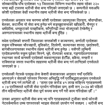
सोमबारदेखि पाँच प्रदेशका १३ जिल्लाका विभिन्न स्थानीय तहमा रहेका २२०
भन्दा बढी टावरमा थ्रीजी सेवा बन्द गरिएको जनाएको छ । कम्पनीले यसअघि
कोशी प्रदेशका केही स्थानीय तहमा थ्रीजी सेवा बन्द गरिसकेको छ ।
एनसेलका अनुसार यस चरणमा कोशी प्रदेशका उदयपुरका त्रियुगा, चौदण्डीका,
बेलका, कटारीमा यो सेवा बन्द हुनेछ भने सङ्खुवासभाको खाँदबारी, चैनपुर र
धर्मदेवीमा, धनकुटाको पाख्रीबास, साँगुरीगढी तथा भोजपुरको टेम्केमैयु र
अरुणलगायतका स्थानीय तहमा थ्रीजी बन्द हुँदैछ ।
मधेस प्रदेशको सप्तरी जिल्लाका सप्तकोशी र कञ्चनरुप, कर्णाली प्रदेशका
रुकुम पश्चिमका चौरजहारी, मुसिकोट, त्रिवेणी, सल्यानका शारदा, छत्रेश्वरी,
बागचौरलगायतका स्थानीय तहमा थ्रीजी बन्द हुनेछ । यसैगरी लुम्बिनी
प्रदेशअन्तर्गत रुकुम पूर्वका सिस्ने, भूमे, रोल्पाका थबाङ, गङ्गादेवलगायतका
स्थानका साथै बागमती प्रदेशको मकवानपुरका हेटौँडा, बकैया, मनहरी र
राक्सिराङ जस्ता स्थानीय तहहरुमा थ्रीजी सेवा बन्द गर्न लागिएको एनसेलले
जनाएको छ ।
एनसेलकी नेटवर्क प्रमुख लेना केशरी कंसाकारका अनुसार नयाँ प्रविधि
अपनाउने र सेवाको गुणस्तर निरन्तर अभिवृद्धि गर्ने प्रतिबद्धताअनुरूप एनसेलले
थ्रीजी बन्द गर्न लागेको हो । “हाम्र एक करोड ४१ लाख सक्रिय ग्राहकमध्ष्ये
०।७ प्रतिशतले थ्रीजी सेवा प्रयोग गरिरहेका छन्, हामी सन् २०२७ को पहिलो
तीन महिनाभित्र थ्रीजी सेवा पूर्ण रूपमा बन्द गर्ने गरी काम गरिरहेका छौँ ।”
उनका अनुसार थ्रीजी सेवा बन्द भए पनि ग्राहकहरूले टूजीका साथै फोरजी
नेटवर्कमार्फत उच्च गुणस्तरको भ्वाइस सेवाको उपयोग गर्न सक्छन् । थ्रीजी बन्द