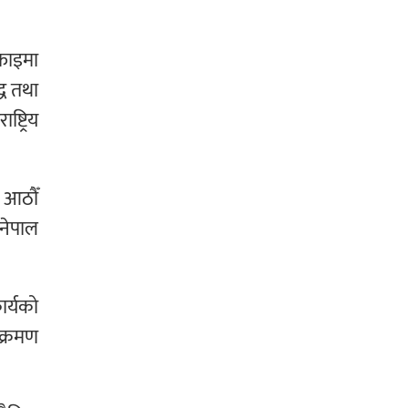
सफाइमा
्ध तथा
्ट्रिय
म आठौँ
नेपाल
ार्यको
क्रमण