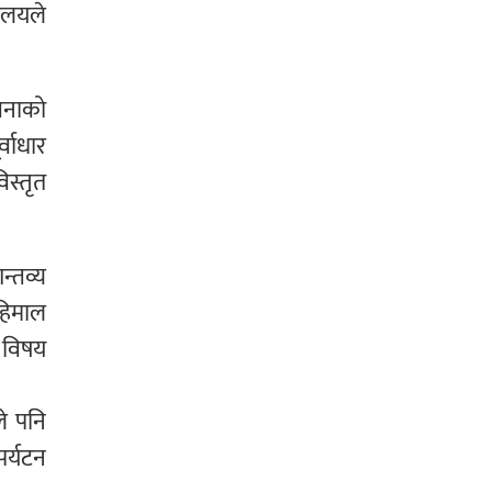
रालयले
वनाको
्वाधार
िस्तृत
न्तव्य
हिमाल
ा विषय
ले पनि
पर्यटन