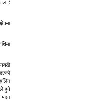
्थालाई
ेत्रमा
वधिमा
धनगढी
याइएको
ङ्कलित
े हुने
 मद्दत