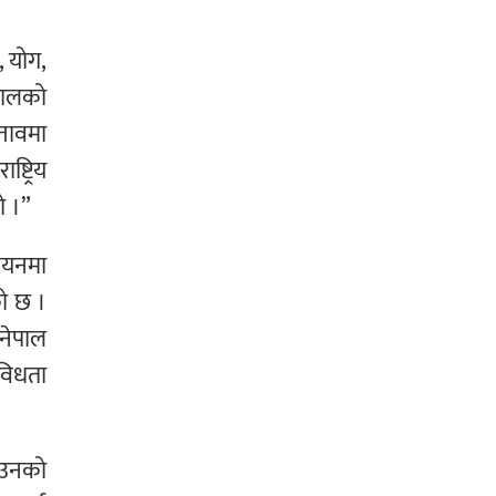
, योग,
ेपालको
्तावमा
्ट्रिय
ो ।”
्वयनमा
को छ ।
नेपाल
विधता
ाउनको