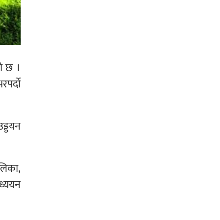
को छ ।
पर्दो
ड्डयन
लिका,
अध्ययन