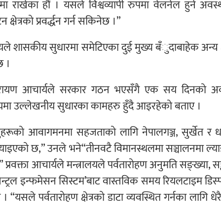
ा राखेका हौं । यसले विश्वव्यापी रुपमा वेलनेल हुने अवस
्षेत्रको प्रवर्द्धन गर्न सकिनेछ ।”
लयले शासकीय सुधारमा समेटिएका दुई मुख्य बँुदाबाहेक अन्य क्ष
छ ।
यनारायण आचार्यले सरकार गठन भएसँगै एक सय दिनको अ
रालयमा उल्लेखनीय सुधारका कामहरु हुँदै आइरहेको बताए ।
ुहरूको आवागमनमा सहजताको लागि नेपालगञ्ज, सुर्खेत र 
ल्याइएको छ,” उनले भने“तीनवटै विमानस्थलमा सञ्चालनमा ल्
्रवक्ता आचार्यले मन्त्रालयले पर्वतारोहण अनुमति सङ्ख्या, स
ट्रल इन्फमेसन सिस्टम’बाट वास्तविक समय रियलटाइम डिस्प्ल
 । “यसले पर्वतारोहण क्षेत्रको डाटा व्यवस्थित गर्नका लागि धेरै