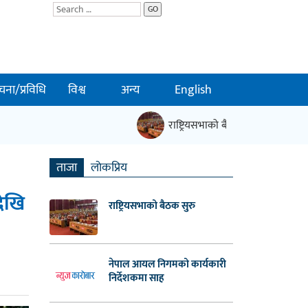
GO
चना/प्रविधि
विश्व
अन्य
English
राष्ट्रियसभाको बैठक सुरु
नेपाल आयल न
|
ताजा
लाेकप्रिय
देखि
राष्ट्रियसभाको बैठक सुरु
नेपाल आयल निगमको कार्यकारी
निर्देशकमा साह