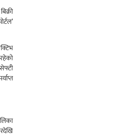
बिक्री
ोर्टल’
ेक्टिभ
रहेको
सेफ्टी
्याप्त
तालिका
बरदेखि