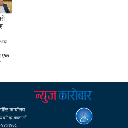
गरी
ाह
रा एक
न
्पाेरेट कार्यालय
्य बानेश्वर, काठमाडौँ
१-४४७१४६८,