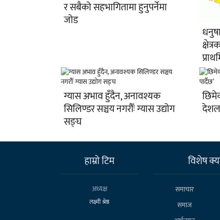
र सबैको सहभागितामा हुनुपर्नेमा
जोड
धनुषा
क्षेत्
प्रा
ग्यास अभाव हुँदैन, अनावश्यक
छिमे
सिलिण्डर सञ्चय नगरौँः ग्यास उद्योग
देशला
सङ्घ
हाम्राे टिम
विशेष क्या
अध्यक्ष
समाचार
लक्ष्मी श्रेष्ठ
समाज