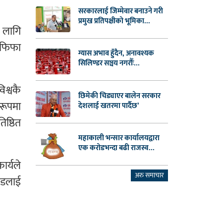
सरकारलाई जिम्मेवार बनाउने गरी
प्रमुख प्रतिपक्षीको भूमिका...
 लागि
 फिफा
ग्यास अभाव हुँदैन, अनावश्यक
सिलिण्डर सञ्चय नगरौँः...
िश्वकै
छिमेकी चिड्याएर बालेन सरकार
 रूपमा
देशलाई खतरमा पार्दैछ’
िष्ठित
महाकाली भन्सार कार्यालयद्वारा
एक करोडभन्दा बढी राजस्व...
र्यले
अरु समाचार
्डलाई