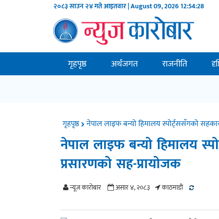
२०८३ साउन २४ गते आइतवार | August 09, 2026
12:54:28
गृहपृष्ठ
अर्थजगत
राजनीति
दृ
गृहपृष्ठ
नेपाल लाइफ बन्यो हिमालय स्पोर्ट्ससँगको सहका
नेपाल लाइफ बन्यो हिमालय स्प
प्रसारणको सह-प्रायोजक
न्यूज काराेबार
असार ४, २०८३
काठमाडाैं