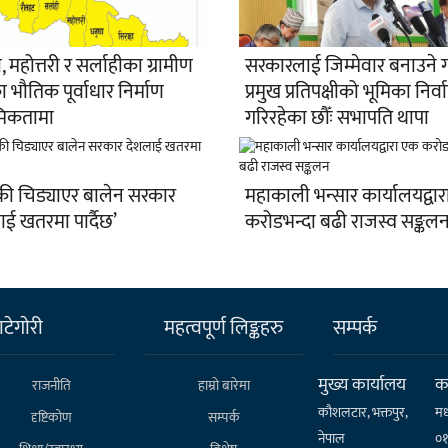
, महोत्तरी र सर्लाहीका ग्रामीण
सरकारलाई जिम्मेवार बनाउने 
रका भौतिक पूर्वाधार निर्माण
प्रमुख प्रतिपक्षीको भूमिका निर्व
थमिकतामा
गरिरहेका छौँः सभापति थापा
की चिड्याएर बालेन सरकार
महाकाली भन्सार कार्यालयद्वा
ई खतरमा पार्दैछ’
करोडभन्दा बढी राजस्व सङ्कल
टेगाेरी
महत्वपूर्ण लिङ्कहरु
सम्पर्क
मुख्य कार्यालय
कर
राजनीति
हाम्राे बारेमा
कौशलटार, भक्तपुर,
मध
दृष्टिकोण
सम्पर्क
नेपाल
०