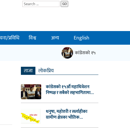
GO
चना/प्रविधि
विश्व
अन्य
English
कांग्रेसको १५औँ महाधिवेशन निष्पक्ष
ताजा
लाेकप्रिय
कांग्रेसको १५औँ महाधिवेशन
निष्पक्ष र सबैको सहभागितामा...
धनुषा, महोत्तरी र सर्लाहीका
ग्रामीण क्षेत्रका भौतिक...