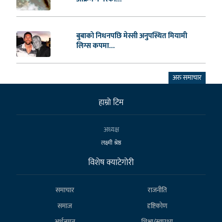
बुबाको निधनपछि मेस्सी अनुपस्थित मियामी
लिग्स कपमा...
अरु समाचार
हाम्राे टिम
अध्यक्ष
लक्ष्मी श्रेष्ठ
विशेष क्याटेगाेरी
समाचार
राजनीति
समाज
दृष्टिकोण
अर्थजगत
शिक्षा/स्वास्थ्य