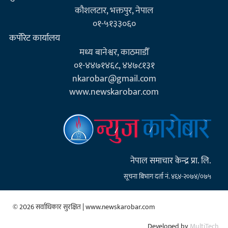
कौशलटार, भक्तपुर, नेपाल
०१-५१३३०६०
कर्पाेरेट कार्यालय
मध्य बानेश्वर, काठमाडौँ
०१-४४७१४६८, ४४७८१३१
nkarobar@gmail.com
www.newskarobar.com
नेपाल समाचार केन्द्र प्रा. लि.
सूचना बिभाग दर्ता नं. ४६४-२०७४/०७५
© 2026 सर्वाधिकार सुरक्षित | www.newskarobar.com
Developed by
MultiTech