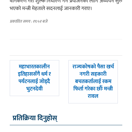
वर्गिकरण गरी शुल्क निर्धारण गर्ने प्रयोजनका लागि अध्ययन सुरु
भएको मन्त्री मेहताले सदनलाई जानकारी गराए।
प्रकाशित समय : १९:५१ बजे
पछिल्लाे
अघिल्लाे
महाभारतकालीन
राज्यकोषको पैसा खर्च
-
-
इतिहाससँगै धर्म र
नगरी सहकारी
पर्यटनलाई जोड्दै
बचतकर्तालाई रकम
भुटनदेवी
फिर्ता गरेका छौँः मन्त्री
रावल
प्रतिक्रिया दिनुहोस्