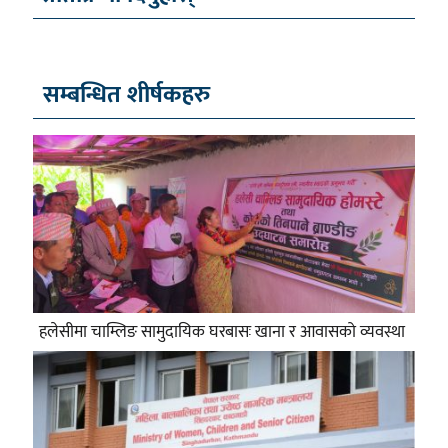
सम्बन्धित शीर्षकहरु
हलेसीमा चाम्लिङ सामुदायिक घरबासः खाना र आवासको व्यवस्था