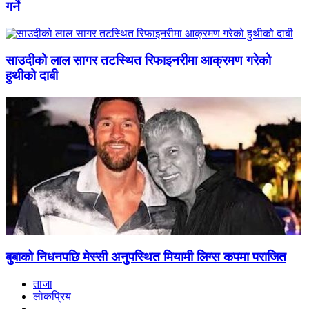
गर्ने
साउदीको लाल सागर तटस्थित रिफाइनरीमा आक्रमण गरेको
हुथीको दाबी
बुबाको निधनपछि मेस्सी अनुपस्थित मियामी लिग्स कपमा पराजित
ताजा
लाेकप्रिय