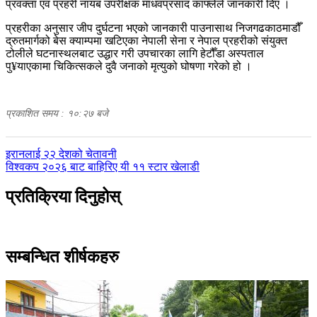
प्रवक्ता एवं प्रहरी नायब उपरीक्षक माधवप्रसाद काफ्लेले जानकारी दिए ।
प्रहरीका अनुसार जीप दुर्घटना भएको जानकारी पाउनासाथ निजगढकाठमाडौँ
द्रुतमार्गको बेस क्याम्पमा खटिएका नेपाली सेना र नेपाल प्रहरीको संयुक्त
टोलीले घटनास्थलबाट उद्धार गरी उपचारका लागि हेटौँडा अस्पताल
पु¥याएकामा चिकित्सकले दुवै जनाको मृत्युको घोषणा गरेको हो ।
प्रकाशित समय : १०:२७ बजे
पछिल्लाे
इरानलाई २२ देशको चेतावनी
-
अघिल्लाे
विश्वकप २०२६ बाट बाहिरिए यी ११ स्टार खेलाडी
-
प्रतिक्रिया दिनुहोस्
सम्बन्धित शीर्षकहरु