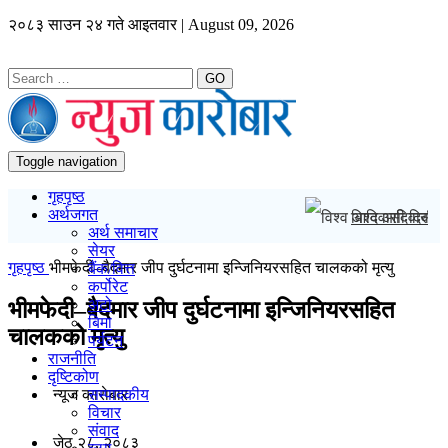
२०८३ साउन २४ गते आइतवार | August 09, 2026
GO
Toggle navigation
गृहपृष्ठ
अर्थजगत
विश्व आदिवासी दिव
अर्थ समाचार
सेयर
गृहपृष्ठ
भीमफेदी–बैदमार जीप दुर्घटनामा इन्जिनियरसहित चालकको मृत्यु
बैंक/वित्त
कर्पोरेट
अटो
भीमफेदी–बैदमार जीप दुर्घटनामा इन्जिनियरसहित
बिमा
चालकको मृत्यु
पर्यटन
राजनीति
दृष्टिकोण
न्यूज काराेबार
सम्पादकीय
विचार
संवाद
जेठ २८, २०८३