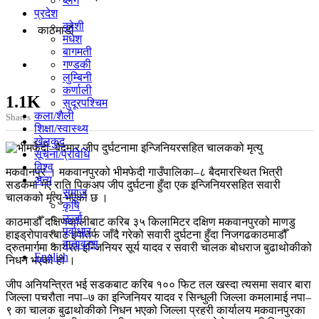
ब्लग
प्रदेश
कोशी
काठमाडाैं
मधेश
बागमती
गण्डकी
लुम्बिनी
कर्णाली
1.1K
सुदूरपश्चिम
कला/शैली
Shares
शिक्षा/स्वास्थ्य
खेलकुद
सूचना/प्रविधि
विश्व
मकवानपुर । मकवानपुरको भीमफेदी गाउँपालिका–८ बैदमारस्थित भित्री
अन्य
सडकमा गए राति पिकअप जीप दुर्घटना हुँदा एक इन्जिनियरसहित सवारी
समाज
चालकको मृत्यु भएको छ ।
कृषि
ऊर्जा
काठमाडौँ दक्षिणकालीबाट करिब ३५ किलामिटर दक्षिण मकवानपुरको माणडु
पूर्वाधार
हाइड्रोपावरबाट इपातर्फ जाँदै गरेको सवारी दुर्घटना हुँदा निजगढकाठमाडौँ
वातावरण
द्रुतमार्गमा कार्यरत इन्जिनियर सूर्य यादव र सवारी चालक बोधराज बुढाथोकीको
English
निधन भएको हो ।
जीप अनियन्त्रित भई सडकबाट करिब १०० फिट तल खस्दा त्यसमा सवार बारा
जिल्ला पचरौता नपा–७ का इन्जिनियर यादव र सिन्धुली जिल्ला कमलामाई नपा–
९ का चालक बुढाथोकीको निधन भएको जिल्ला प्रहरी कार्यालय मकवानपुरका