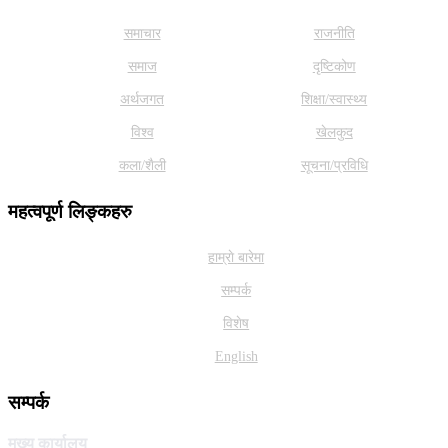
समाचार
राजनीति
समाज
दृष्टिकोण
अर्थजगत
शिक्षा/स्वास्थ्य
विश्व
खेलकुद
कला/शैली
सूचना/प्रविधि
महत्वपूर्ण लिङ्कहरु
हाम्राे बारेमा
सम्पर्क
विशेष
English
सम्पर्क
मुख्य कार्यालय