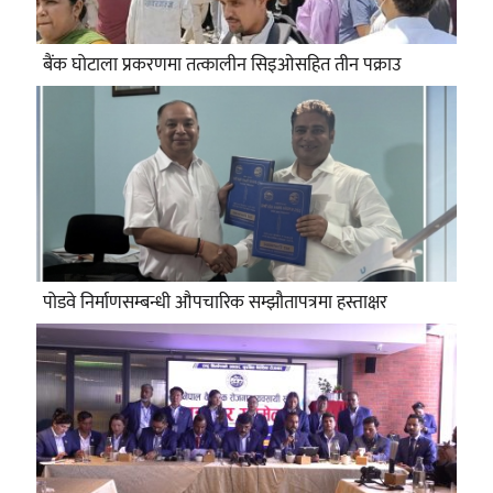
बैंक घोटाला प्रकरणमा तत्कालीन सिइओसहित तीन पक्राउ
पोडवे निर्माणसम्बन्धी औपचारिक सम्झौतापत्रमा हस्ताक्षर