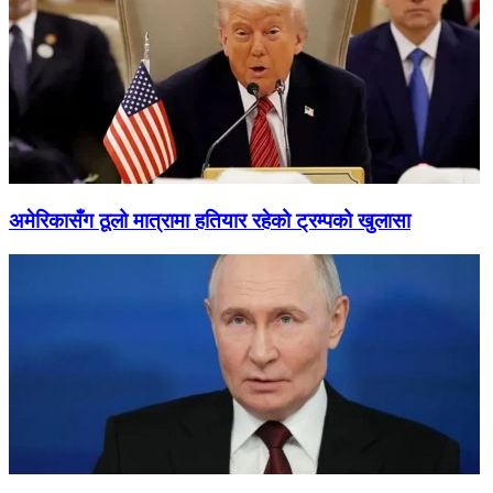
अमेरिकासँग ठूलो मात्रामा हतियार रहेको ट्रम्पको खुलासा