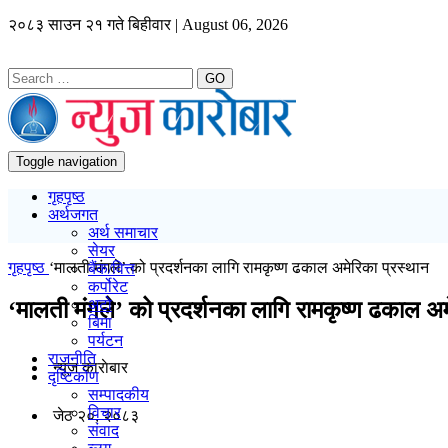
२०८३ साउन २१ गते बिहीवार | August 06, 2026
GO
Toggle navigation
गृहपृष्ठ
अर्थजगत
अर्थ समाचार
सेयर
गृहपृष्ठ
‘मालती मंगले’ को प्रदर्शनका लागि रामकृष्ण ढकाल अमेरिका प्रस्थान
बैंक/वित्त
कर्पोरेट
अटो
‘मालती मंगले’ को प्रदर्शनका लागि रामकृष्ण ढकाल अम
बिमा
पर्यटन
राजनीति
न्यूज काराेबार
दृष्टिकोण
सम्पादकीय
विचार
जेठ २०, २०८३
संवाद