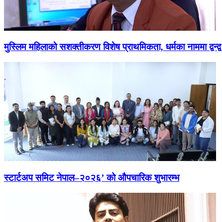
मुस्लिम महिलाको सशक्तीकरण विशेष प्राथमिकता, धर्मका नाममा द्वन्द्व
स्टार्टअप समिट नेपाल–२०२६’ को औपचारिक शुभारम्भ