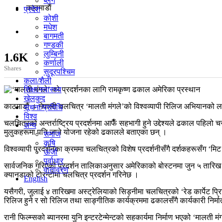
ब्लग
काठमाडाैं
प्रदेश
कोशी
मधेश
बागमती
गण्डकी
लुम्बिनी
1.6K
कर्णाली
Shares
सुदूरपश्चिम
कला/शैली
शिक्षा/स्वास्थ्य
खेलकुद
काठमाडौं । नेपाली चलचित्र ‘मालती मंगले’को विश्वव्यापी रिलिज अभियानको ल
सूचना/प्रविधि
विश्व
चलचित्रको अन्तर्राष्ट्रिय प्रदर्शनमा आफैँ सहभागी हुने उद्देश्यले ढकाल पहि
अन्य
मुलुकहरूमा पनि जाने योजना रहेको ढकालले बताएका छन् ।
समाज
कृषि
विश्वव्यापी प्रदर्शनका क्रममा चलचित्रको विशेष प्रदर्शनीसँगै दर्शकहरूसँग 
ऊर्जा
पूर्वाधार
सार्वजनिक गरिएको प्रदर्शन तालिकाअनुसार अमेरिकाको बोस्टनमा जुन ५ तारिख र न
वातावरण
क्यानडाको टोरन्टोमा चलचित्र प्रदर्शन गरिनेछ ।
English
यसैगरी, जुलाई ४ तारिखमा अस्ट्रेलियाको सिड्नीमा चलचित्रको ‘रेड कार्पेट प्
रिलिज हुने र सो रिलिज तथा साङ्गीतिक कार्यक्रममा ढकालसँगै कार्यकारी निर
रानी फिल्म्सको ब्यानरमा युनि इन्टरटेन्मेन्टको सहकार्यमा निर्माण भएको ‘मालती 