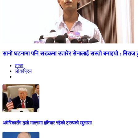
सानो घटनामा पनि सडकमा उतारेर सेनालाई सस्तो बनाइयो : मिराज ढु
ताजा
लाेकप्रिय
अमेरिकासँग ठूलो मात्रामा हतियार रहेको ट्रम्पको खुलासा