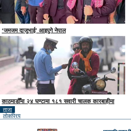
‘जमजम दाजुभाई’ आइपुगे नेपाल
काठमाडौँमा २४ घण्टामा १८१ सवारी चालक कारबाहीमा
ताजा
लाेकप्रिय