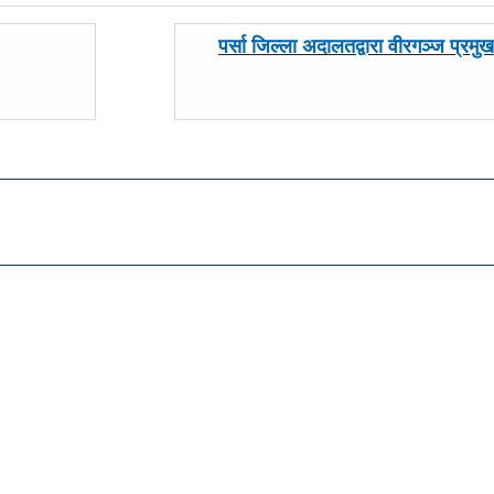
अघिल्लाे
पर्सा जिल्ला अदालतद्वारा वीरगञ्ज प्रमु
-