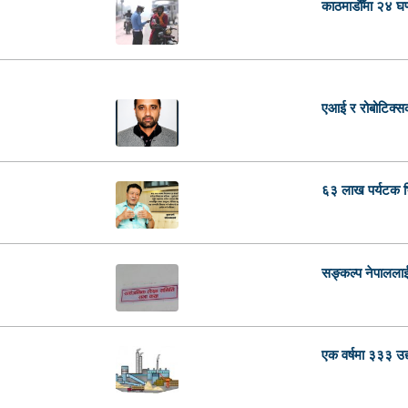
काठमाडौँमा २४ घ
एआई र रोबोटिक्सको
६३ लाख पर्यटक भित्
सङ्कल्प नेपाललाई
एक वर्षमा ३३३ उद्य