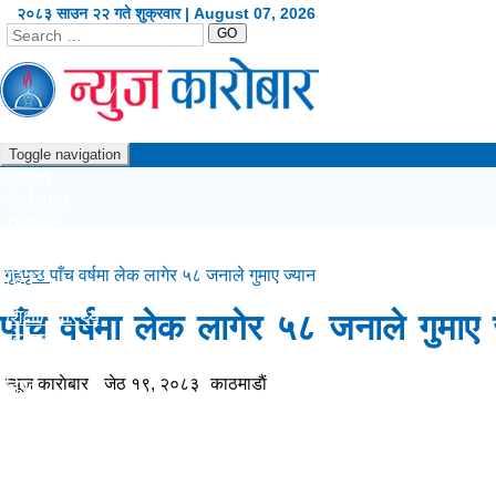
२०८३ साउन २२ गते शुक्रवार | August 07, 2026
GO
Toggle navigation
गृहपृष्ठ
अर्थजगत
राजनीति
दृष्टिकोण
प्रदेश
गृहपृष्ठ
पाँच वर्षमा लेक लागेर ५८ जनाले गुमाए ज्यान
कला/शैली
शिक्षा/स्वास्थ्य
पाँच वर्षमा लेक लागेर ५८ जनाले गुमाए 
खेलकुद
सूचना/प्रविधि
न्यूज काराेबार
जेठ १९, २०८३
काठमाडाैं
विश्व
अन्य
English