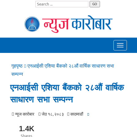
GO
Toggle
navigatio
गृहपृष्ठ
एनआईसी एशिया बैंकको २८औं वार्षिक साधारण सभा
सम्पन्न
एनआईसी एशिया बैंकको २८औं वार्षिक
साधारण सभा सम्पन्न
न्यूज काराेबार
जेठ १८, २०८३
काठमाडाैं
1.4K
Shares