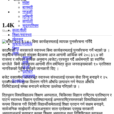
मधेश
बागमती
गण्डकी
लुम्बिनी
कर्णाली
1.4K
सुदूरपश्चिम
कला/शैली
Shares
शिक्षा/स्वास्थ्य
खेलकुद
सूचना/प्रविधि
विश्व
काठमाडौँ । सरकारले स्वास्थ्य बिमा कार्यक्रमलाई पुनर्संरचना गर्ने भएको छ ।
अन्य
सङ्घीय संसद्को संयुक्त बैठकमा आज आगामी आर्थिक वर्ष २०८३/८४ को
समाज
राजस्व र व्ययको वार्षिक अनुमान (बजेट) प्रस्तुत गर्दै अर्थमन्त्री डा स्वर्णिम
कृषि
वाग्लेले बिमा कार्यक्रम आगामी तीन वर्षभित्र कुल जनसङ्ख्याको ९० प्रतिशत
ऊर्जा
नागरिकको पहुँच पुर्याइने जानकारी दिए ।
पूर्वाधार
वातावरण
बजेट वक्तव्यमा आधारभूत स्वास्थ्य संस्थालाई प्रथम सेवा विन्दु बनाइने र २५
English
प्रकारका निःशुल्क वितरण गरिने औषधि उत्पादन गर्न नेपाल औषधि
लिमिटेडलाई समक्ष बनाउने बजेटमा उल्लेख गरिएको छ ।
त्रिभुवन विश्वविद्यालय शिक्षण अस्पताल, चिकित्सा विज्ञान राष्ट्रिय प्रतिष्ठान र
पाटन स्वास्थ्य विज्ञान प्रतिष्ठानलाई अन्तरराष्ट्रियस्तरको विश्वविद्यालयको
रूपमा विकास गरी विदेशी विद्यार्थीसमेतलाई शिक्षा प्रदान गर्न सक्षम बनाइने,
सार्वजनिक साझेदारी मोडलअनुसार सात प्रदेशका प्रमुख सरकारी
अस्पताललाई चरणबद्ध रूपमा शिक्षण अस्पताल तथा विशिष्टिकृत स्वास्थ्य