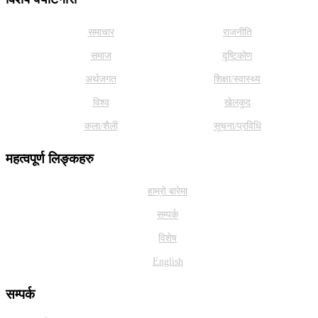
समाचार
राजनीति
समाज
दृष्टिकोण
अर्थजगत
शिक्षा/स्वास्थ्य
विश्व
खेलकुद
कला/शैली
सूचना/प्रविधि
महत्वपूर्ण लिङ्कहरु
हाम्राे बारेमा
सम्पर्क
विशेष
English
सम्पर्क