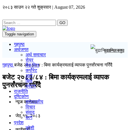
२०८३ साउन २२ गते शुक्रवार | August 07, 2026
GO
Toggle navigation
गृहपृष्ठ
अर्थजगत
बुढानिलकण्ठ स्क
अर्थ समाचार
सेयर
गृहपृष्ठ
बजेट २०८३/८४ : बिमा कार्यक्रमलाई व्यापक पुनर्संरचना गरिँदै
बैंक/वित्त
कर्पोरेट
अटो
बजेट २०८३/८४ : बिमा कार्यक्रमलाई व्यापक
बिमा
पुनर्संरचना गरिँदै
पर्यटन
राजनीति
दृष्टिकोण
न्यूज काराेबार
सम्पादकीय
विचार
संवाद
जेठ १५, २०८३
ब्लग
प्रदेश
कोशी
काठमाडाैं