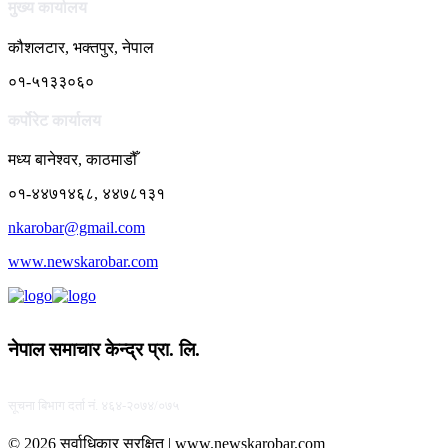
मुख्य कार्यालय
कौशलटार, भक्तपुर, नेपाल
०१-५१३३०६०
कर्पाेरेट कार्यालय
मध्य बानेश्वर, काठमाडौँ
०१-४४७१४६८, ४४७८१३१
nkarobar@gmail.com
www.newskarobar.com
नेपाल समाचार केन्द्र प्रा. लि.
सूचना बिभाग दर्ता नं. ४६४-२०७४/०७५
© 2026 सर्वाधिकार सुरक्षित | www.newskarobar.com