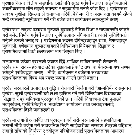
प्रशासनिक र वित्तीय सङ्घीयतालाई पनि सुदृढ गर्नुपर्ने बताए। सङ्घीयताको
सबलीकरणमा तीनै तहको समन्वय र सहकार्यमा उनले जोड दिए । प्रदेशसभा
सदस्य सुशीला सिम्खडाले समाजमा गरिबी, बेरोजगारी र असमानता कायमै रहेको
भन्दै त्यसलाई न्यूनीकरण गर्ने गरी बजेट तथा कार्यक्रम ल्याउनुपर्ने बताए।
प्रदेशसभा सदस्य पञ्चराम गुरुङले युवालाई नैतिक शिक्षा र उत्पादनसँग जोड्ने
गरी बजेट निर्माण गर्नुपर्ने बताए। कृषि उत्पादनसँगै बजारीकरणको सुनिश्चितता
गर्नुपर्ने उनको भनाइ छ । प्रदेशसभा सदस्य दीपेन्द्रबहादुर थापा, रेशमबहादुर
जुग्जाली, गणेशमान गुरुङलगायतले विनियोजन विधेयकका सिद्धान्त र
प्राथमिकतामाथिको छलफलमा भाग लिएका थिए ।
छलफलमा उठेका प्रश्नको जवाफ दिँदै आर्थिक मामिलामन्त्री शेरचनले
प्रदेशसभा सदस्यहरूबाट उठेका सुझावलाई बजेट तथा कार्यक्रममा यथासम्भव
समेट्ने प्रतिबद्धता जनाए। नीति, कार्यक्रम र बजेटमा सरकारका
प्राथमिकताका विषय थप स्पष्ट रूपमा आउने उनले बताए।
प्रदेश सरकारले उत्पादकत्व वृद्धि र रोजगारी सिर्जना गरी ‘आत्मनिर्भर र समुन्नत
प्रदेशः सुखी प्रदेशवासी’को लक्ष्य हासिल गर्ने गरी विनियोजन विधेयकका
सिद्धान्त र प्राथमिकता प्रस्तुत गरेको छ । गरिबी निवारणमा टेवा पुर्‍याउने,
नवप्रर्वतन, प्रविधिमैत्री र ‘स्टार्टअप’ आयोजना तथा कार्यक्रमलाई
प्राथमिकता दिइने जनाइएको छ ।
प्रदेशमा लगानी आकर्षित एवं प्रवद्र्धन गर्न सरोकारवालाको सहभागितामा
लगानी नीति तर्जुमा गरी सार्वजनिक निजी साझेदारीका सम्भाव्य क्षेत्रको पहिचान,
लगानी ढाँचाको निर्धारण र स्वीकृत परियोजनालाई प्राथमिकताका आधारमा