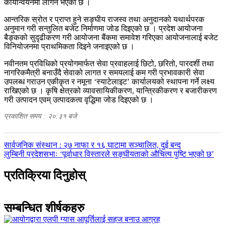
कार्यान्वयनमा लगिने भएको छ ।
आन्तरिक स्रोत र प्राप्त हुने सङ्घीय राजस्व तथा अनुदानको यथार्थपरक
अनुमान गरी सन्तुलित बजेट निर्माणमा जोड दिइएको छ । प्रदेश आयोजना
बैङ्कको सुदृढीकरण गरी आयोजना बैंकमा समावेश गरिएका आयोजनालाई बजेट
विनियोजनमा प्राथमिकता दिइने जनाइएको छ ।
नवीनतम प्रविधिको प्रयोगमार्फत सेवा प्रवाहलाई छिटो, छरितो, पारदर्शी तथा
नागरिकमैत्री बनाउँदै सेवाको लागत र समयलाई कम गरी प्रभावकारी सेवा
उपलब्ध गराउन एकीकृत र नमूना ‘स्याटेलाइट’ कार्यालयको स्थापना गर्ने लक्ष्य
राखिएको छ । कृषि क्षेत्रको व्यावसायिकीकरण, यान्त्रिकीकरण र बजारीकरण
गरी उत्पादन एवम् उत्पादकत्व वृद्धिमा जोड दिइएको छ ।
प्रकाशित समय : २०:३१ बजे
पछिल्लाे
सार्वजनिक संस्थान : २७ नाफा र १६ घाटामा सञ्चालित, दुई बन्द
-
अघिल्लाे
लुम्बिनी प्रदेशसभाः ‘पूर्वाधार विस्तारले सङ्घीयताको औचित्य पुष्टि भएको छ’
-
प्रतिक्रिया दिनुहोस्
सम्बन्धित शीर्षकहरु