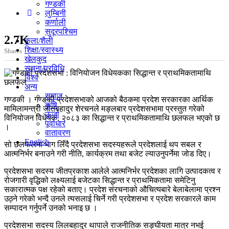
गण्डकी
लुम्बिनी
कर्णाली
सुदूरपश्चिम
2.7K
कला/शैली
शिक्षा/स्वास्थ्य
Shares
खेलकुद
सूचना/प्रविधि
विश्व
अन्य
समाज
गण्डकी । गण्डकी प्रदेशसभाको आजको बैठकमा प्रदेश सरकारका आर्थिक
कृषि
मामिलामन्त्री जीतबहादुर शेरचनले मङ्लबार प्रदेशसभामा प्रस्तुत गरेको
ऊर्जा
विनियोजन विधेयक, २०८३ का सिद्धान्त र प्राथमिकतामाथि छलफल भएको छ
पूर्वाधार
।
वातावरण
English
सो छलफलमा भाग लिँदै प्रदेशसभा सदस्यहरूले प्रदेशलाई थप सबल र
आत्मनिर्भर बनाउने गरी नीति, कार्यक्रम तथा बजेट ल्याउनुपर्नेमा जोड दिए।
प्रदेशसभा सदस्य जीतप्रकाश आलेले आत्मनिर्भर प्रदेशका लागि उत्पादकत्व र
रोजगारी वृद्धिको लक्ष्यलाई बजेटका सिद्धान्त र प्राथमिकतामा समेटिनु
सकारात्मक पक्ष रहेको बताए। प्रदेश संरचनाको औचित्यबारे बेलाबेलामा प्रश्न
उठ्ने गरेको भन्दै उनले त्यसलाई चिर्ने गरी प्रदेशसभा र प्रदेश सरकारले काम
सम्पादन गर्नुपर्ने उनको भनाइ छ ।
प्रदेशसभा सदस्य लिलबहादुर थापाले राजनीतिक सङ्घीयता मात्र नभई