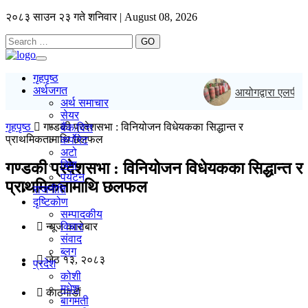
२०८३ साउन २३ गते शनिवार | August 08, 2026
GO
Toggle
navigation
गृहपृष्ठ
अर्थजगत
आयोगद्वारा एलपी ग्
अर्थ समाचार
सेयर
गृहपृष्ठ
गण्डकी प्रदेशसभा : विनियोजन विधेयकका सिद्धान्त र
बैंक/वित्त
प्राथमिकतामाथि छलफल
कर्पोरेट
अटो
बिमा
गण्डकी प्रदेशसभा : विनियोजन विधेयकका सिद्धान्त र
पर्यटन
प्राथमिकतामाथि छलफल
राजनीति
दृष्टिकोण
सम्पादकीय
न्यूज काराेबार
विचार
संवाद
ब्लग
जेठ १३, २०८३
प्रदेश
कोशी
मधेश
काठमाडाैं
बागमती