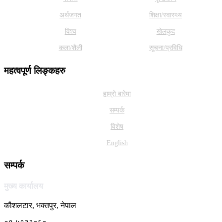
अर्थजगत
शिक्षा/स्वास्थ्य
विश्व
खेलकुद
कला/शैली
सूचना/प्रविधि
महत्वपूर्ण लिङ्कहरु
हाम्राे बारेमा
सम्पर्क
विशेष
English
सम्पर्क
मुख्य कार्यालय
कौशलटार, भक्तपुर, नेपाल